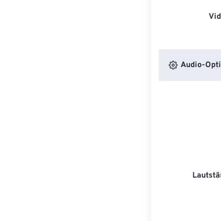
Vi
Audio-Opt
Lautstä