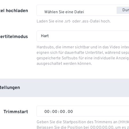
Dur
tel hochladen
Wählen Sie eine Datei
Laden Sie eine .srt- oder .ass-Datei hoch.
Hart
ertitelmodus
Hardsubs, die immer sichtbar und in das Video integ
eignen sich für dauerhafte Untertitel, während sep
gespeicherte Softsubs für eine individuelle Anzeig
ausgeschaltet werden können.
tellungen
Trimmstart
00
:
00
:
00
.
00
00
00
00
00
Geben Sie die Startposition des Trimmens an (HH:
Belassen Sie die Position bei 00:00:00.00, um es z