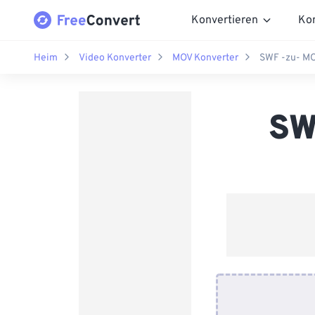
Konvertieren
Ko
Heim
Video Konverter
MOV Konverter
SWF -zu- MO
SW