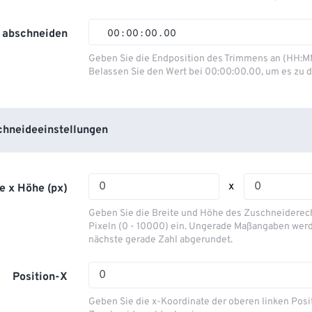
01
01
01
01
02
02
02
02
 abschneiden
00
:
00
:
00
.
00
03
03
03
03
00
00
00
00
Geben Sie die Endposition des Trimmens an (HH:M
Belassen Sie den Wert bei 00:00:00.00, um es zu d
04
04
04
04
01
01
01
01
05
05
05
05
02
02
02
02
06
06
06
06
03
03
03
03
hneideeinstellungen
07
07
07
07
04
04
04
04
08
08
08
08
05
05
05
05
x
e x Höhe (px)
09
09
09
09
06
06
06
06
Geben Sie die Breite und Höhe des Zuschneiderecht
10
10
10
10
07
07
07
07
Pixeln (0 - 10000) ein. Ungerade Maßangaben werd
nächste gerade Zahl abgerundet.
11
11
11
11
08
08
08
08
12
12
12
12
09
09
09
09
Position-X
13
13
13
13
10
10
10
10
Geben Sie die x-Koordinate der oberen linken Posi