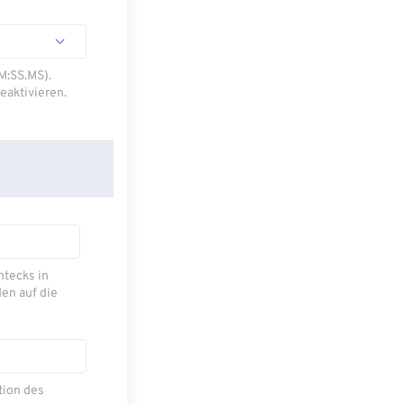
M:SS.MS).
eaktivieren.
ecks ​​in
en auf die
tion des