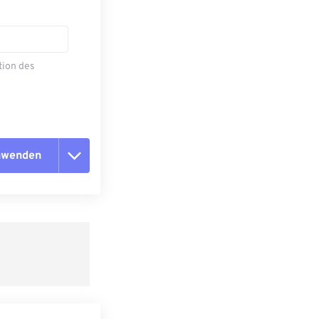
tion des
anwenden
n zurücksetzen
 anwenden
speichern