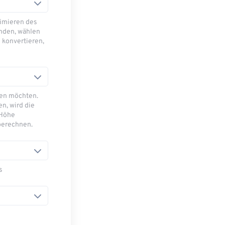
imieren des
nden, wählen
 konvertieren,
sen möchten.
n, wird die
 Höhe
berechnen.
s