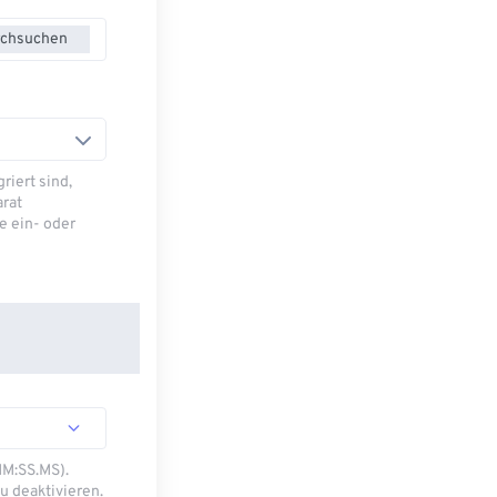
chsuchen
riert sind,
arat
e ein- oder
MM:SS.MS).
u deaktivieren.