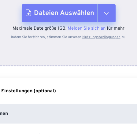
Dateien Auswählen
Maximale Dateigröße 1GB.
Melden Sie sich an
für mehr
Vom Gerät
Indem Sie fortfahren, stimmen Sie unseren
Nutzungsbedingungen
zu.
Von Dropbox
Von Google Drive
 Einstellungen (optional)
Von OneDrive
nen
Von URL