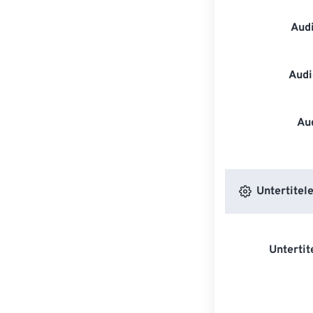
Aud
Audi
Au
Untertitele
Untertit