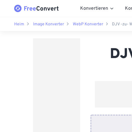
Konvertieren
Ko
Heim
Image Konverter
WebP Konverter
DJV -zu- 
DJV