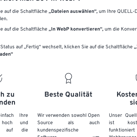
ie auf die Schaltfläche
„Dateien auswählen“,
um Ihre QUELL-D
len.
ie auf die Schaltfläche
„In WebP konvertieren“,
um die Konver
Status auf „Fertig“ wechselt, klicken Sie auf die Schaltfläche
„
laden“
ch zu
Beste Qualität
Koste
nden
si
nfach Ihre
Wir verwenden sowohl Open
Unser Quell
n hoch und
Source als auch
ist kos
e auf die
kundenspezifische
funktioni