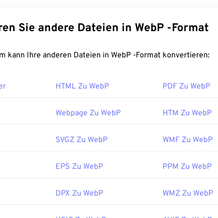
sich ideal für Webseiten und mobile Anwendungen eignen. WebP
leiner als
JPEG- (JPG)
und
Portable Network Graphics- (PNG)
Konvertieren Sie andere Dateien in WebP -Format
liche Bildqualität auf. WebP-Bilder werden auf Webseiten und 
chnell geladen.
FreeConvert.com kann Ihre anderen Dateien in WebP -Format konvertieren:
t man eine WebP-Datei?
er
HTML Zu WebP
PDF Zu WebP
rogramm zum Öffnen von WebP ist
Google Chrome (Chrome)
, 
reifend funktioniert. WebP-Dateien werden auch in
GIMP
und
M
öffnet. Neben Chrome unterstützen alle anderen Webbrowser
Webpage Zu WebP
HTM Zu WebP
SVGZ Zu WebP
WMF Zu WebP
nen Sie
Pixelmator
und
Photopea
als kostenlose Bildbetrachter
auch
Corel PaintShop Pro
aus. Installieren Sie vor der Verwend
ows Photo Viewer
und
Adobe Photoshop
unbedingt die Plugi
EPS Zu WebP
PPM Zu WebP
:
Google
DPX Zu WebP
WMZ Zu WebP
ichung:
September 2010