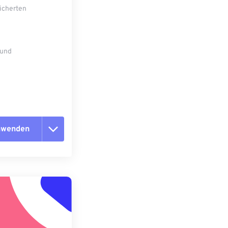
eicherten
 und
anwenden
n zurücksetzen
 anwenden
speichern