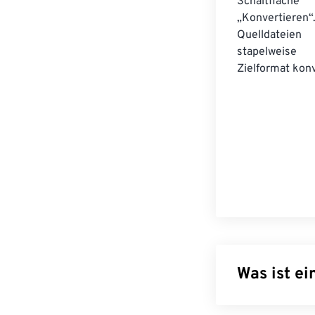
Schaltfläche
„Konvertieren“
Quelldateien
stapelwei
Zielformat konv
Was ist e
WebP ist ein O