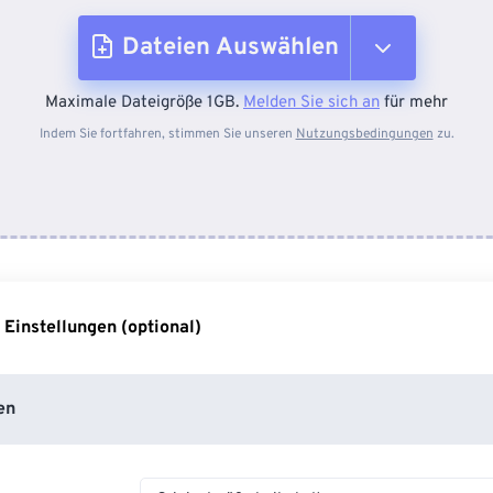
Dateien Auswählen
Maximale Dateigröße 1GB.
Melden Sie sich an
für mehr
Vom Gerät
Indem Sie fortfahren, stimmen Sie unseren
Nutzungsbedingungen
zu.
Von Dropbox
Von Google Drive
 Einstellungen (optional)
Von OneDrive
en
Von URL