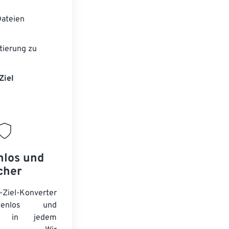
ateien
tierung zu
Ziel
nlos und
cher
-Ziel-Konverter
tenlos und
ert in jedem