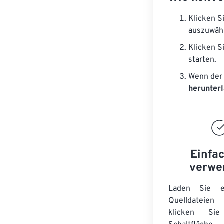
Klicken S
auszuwäh
Klicken S
starten.
Wenn der 
herunter
Einfa
verwe
Laden Sie ei
Quelldateie
klicken Si