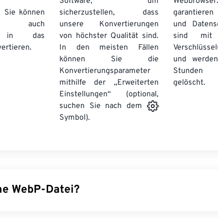
Software, um
Webbro
. Sie können
sicherzustellen, dass
garantieren 
auch
unsere Konvertierungen
und Datens
se in das
von höchster Qualität sind.
sind mit 
ertieren.
In den meisten Fällen
Verschlüsse
können Sie die
und werden
Konvertierungsparameter
Stunden 
mithilfe der „Erweiterten
gelöscht.
Einstellungen“ (optional,
suchen Sie nach dem
Symbol).
ine WebP-Datei?
pen-Source-Dateityp, der
prädiktive Komprimierung
verwendet,