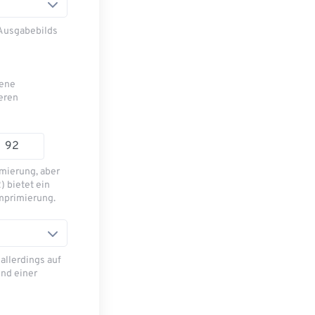
 Ausgabebilds
bene
eren
mierung, aber
) bietet ein
mprimierung.
allerdings auf
nd einer