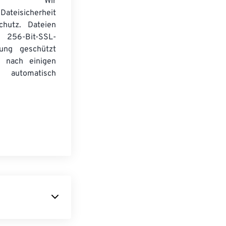
wser. Wir
Dateisicherheit
chutz. Dateien
256-Bit-SSL-
lung geschützt
 nach einigen
automatisch
 um Bilder zu