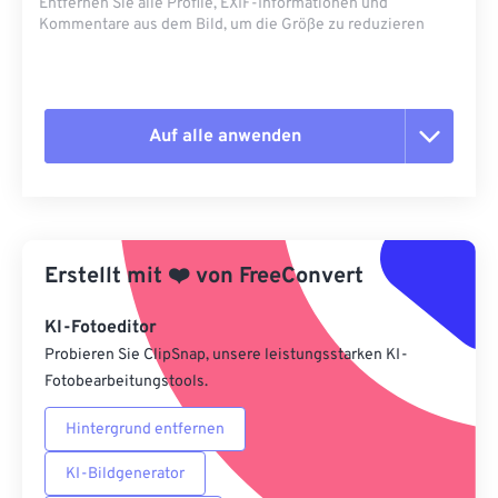
Entfernen Sie alle Profile, EXIF-Informationen und
Kommentare aus dem Bild, um die Größe zu reduzieren
Auf alle anwenden
Alle Optionen zurücksetzen
Aus Vorgabe anwenden
Erstellt mit
❤️
von
FreeConvert
Als Vorgabe speichern
KI-Fotoeditor
Probieren Sie ClipSnap, unsere leistungsstarken KI-
Fotobearbeitungstools.
Hintergrund entfernen
KI-Bildgenerator