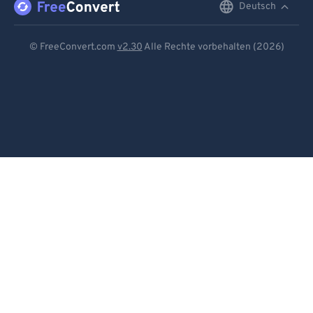
Deutsch
English
Deutsch
© FreeConvert.com
v2.30
Alle Rechte vorbehalten (2026)
Español
Français
Português
Italiano
Dutch
日本語
简体中文
繁體中文
한국어