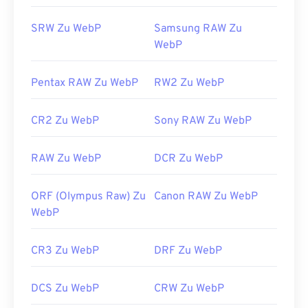
Nützliche Links:
Nützliche Links:
SRW Zu WebP
Samsung RAW Zu
https://www.nikonusa.com/en/learn-and-
Google Developer-Artikel zur WebP-
WebP
explore/a/products-and-innovation/nikon-electronic-
Komprimierung
format-nef.html
Verwandte WebP-Tools:
Pentax RAW Zu WebP
RW2 Zu WebP
Verwenden Sie unseren
Farbwähler,
um Farben aus
WebP-Bildern auszuwählen
CR2 Zu WebP
Sony RAW Zu WebP
RAW Zu WebP
DCR Zu WebP
ORF (Olympus Raw) Zu
Canon RAW Zu WebP
WebP
CR3 Zu WebP
DRF Zu WebP
DCS Zu WebP
CRW Zu WebP