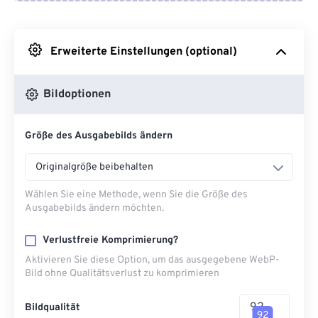
Von Google Drive
Erweiterte Einstellungen (optional)
Von OneDrive
Bildoptionen
Von URL
Größe des Ausgabebilds ändern
Originalgröße beibehalten
Wählen Sie eine Methode, wenn Sie die Größe des
Ausgabebilds ändern möchten.
Verlustfreie Komprimierung?
Aktivieren Sie diese Option, um das ausgegebene WebP-
Bild ohne Qualitätsverlust zu komprimieren
Bildqualität
92