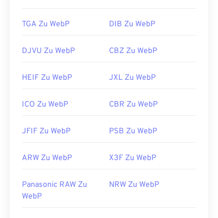
Verwandte WebP-Tools:
Verwenden Sie unseren
Farbwähler,
um Farben aus
TGA Zu WebP
DIB Zu WebP
WebP-Bildern auszuwählen
DJVU Zu WebP
CBZ Zu WebP
HEIF Zu WebP
JXL Zu WebP
ICO Zu WebP
CBR Zu WebP
JFIF Zu WebP
PSB Zu WebP
ARW Zu WebP
X3F Zu WebP
Panasonic RAW Zu
NRW Zu WebP
WebP