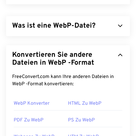
Was ist eine WebP-Datei?
WebP ist ein Open-Source-Dateityp, der
prädiktive
Komprimierung
verwendet, um Bilder zu erstellen,
Konvertieren Sie andere
die sich ideal für Webseiten und mobile
Anwendungen eignen. WebP-Bilder sind bis zu 30
Dateien in WebP -Format
Prozent kleiner als
JPEG- (JPG)
und
Portable
Network Graphics- (PNG)
Dateien und weisen eine
FreeConvert.com kann Ihre anderen Dateien in
ähnliche Bildqualität auf. WebP-Bilder werden auf
WebP -Format konvertieren:
Webseiten und in mobilen Anwendungen schnell
geladen.
WebP Konverter
HTML Zu WebP
Wie öffnet man eine WebP-Datei?
PDF Zu WebP
PS Zu WebP
Das Standardprogramm zum Öffnen von WebP ist
Google Chrome (Chrome)
, das