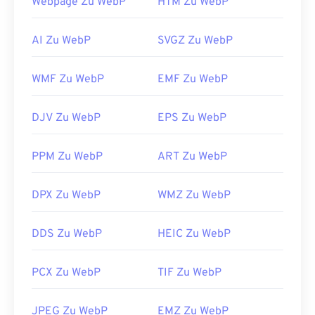
Webpage Zu WebP
HTM Zu WebP
plattformübergreifend funktioniert. WebP-Dateien
werden auch in
GIMP
und
Microsoft Paint
AI Zu WebP
SVGZ Zu WebP
automatisch geöffnet. Neben Chrome
unterstützen alle anderen Webbrowser das WebP-
Format.
WMF Zu WebP
EMF Zu WebP
Alternativ können Sie
Pixelmator
und
Photopea
als
kostenlose Bildbetrachter ausprobieren. Probieren
DJV Zu WebP
EPS Zu WebP
Sie auch
Corel PaintShop Pro
aus. Installieren Sie
vor der Verwendung
von IrfanView
,
Windows Photo
PPM Zu WebP
ART Zu WebP
Viewer
und
Adobe Photoshop
unbedingt die
Plugins zum Öffnen von WebP.
DPX Zu WebP
WMZ Zu WebP
Entwickelt von:
Google
Erstveröffentlichung:
September 2010
DDS Zu WebP
HEIC Zu WebP
Nützliche Links:
PCX Zu WebP
TIF Zu WebP
Google Developer-Artikel zur WebP-
Komprimierung
JPEG Zu WebP
EMZ Zu WebP