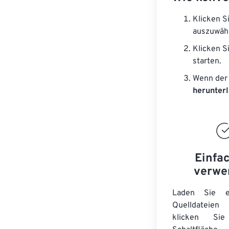
Klicken S
auszuwäh
Klicken S
starten.
Wenn der 
herunter
Einfa
verwe
Laden Sie ei
Quelldateie
klicken Si