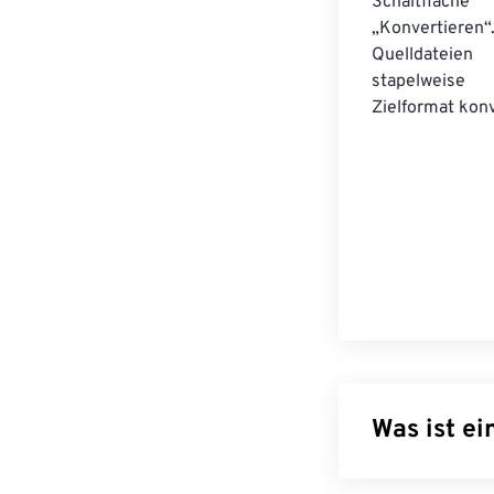
Schaltfläche
„Konvertieren“
Quelldateien
stapelwei
Zielformat konv
Was ist e
WebP ist ein O