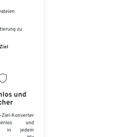
ateien
tierung zu
Ziel
nlos und
cher
-Ziel-Konverter
tenlos und
ert in jedem