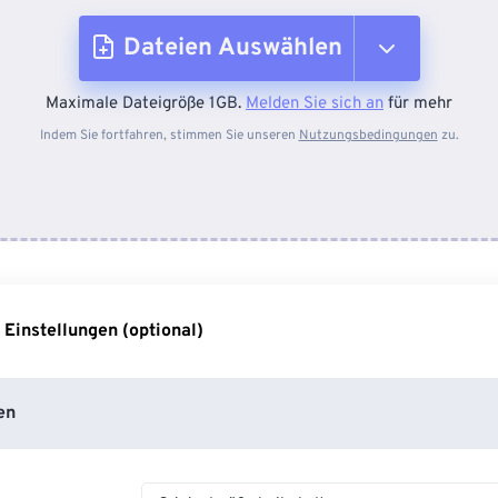
Dateien Auswählen
Maximale Dateigröße 1GB.
Melden Sie sich an
für mehr
Vom Gerät
Indem Sie fortfahren, stimmen Sie unseren
Nutzungsbedingungen
zu.
Von Dropbox
Von Google Drive
 Einstellungen (optional)
Von OneDrive
en
Von URL