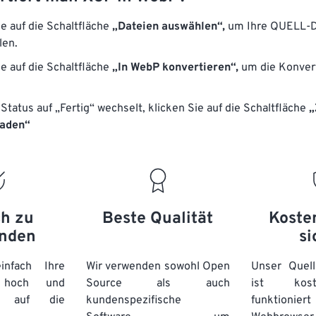
ie auf die Schaltfläche
„Dateien auswählen“,
um Ihre QUELL-D
len.
ie auf die Schaltfläche
„In WebP konvertieren“,
um die Konver
Status auf „Fertig“ wechselt, klicken Sie auf die Schaltfläche
„
laden“
ch zu
Beste Qualität
Koste
nden
si
nfach Ihre
Wir verwenden sowohl Open
Unser Quell
n hoch und
Source als auch
ist kos
e auf die
kundenspezifische
funktioni