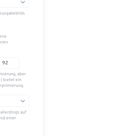
 Ausgabebilds
bene
eren
mierung, aber
) bietet ein
mprimierung.
allerdings auf
nd einer