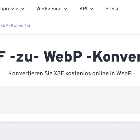
mpresse
Werkzeuge
API
Preise
WebP -Konverter
 -zu- WebP -Konve
Konvertieren Sie X3F kostenlos online in WebP.