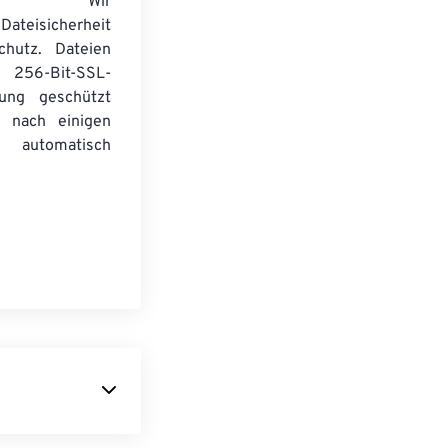
wser. Wir
Dateisicherheit
chutz. Dateien
256-Bit-SSL-
lung geschützt
 nach einigen
automatisch
 um Bilder zu