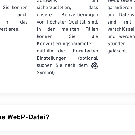
Software, um
Webbro
. Sie können
sicherzustellen, dass
garantieren 
auch
unsere Konvertierungen
und Datens
se in das
von höchster Qualität sind.
sind mit 
ertieren.
In den meisten Fällen
Verschlüsse
können Sie die
und werden
Konvertierungsparameter
Stunden 
mithilfe der „Erweiterten
gelöscht.
Einstellungen“ (optional,
suchen Sie nach dem
Symbol).
ine WebP-Datei?
pen-Source-Dateityp, der
prädiktive Komprimierung
verwendet,