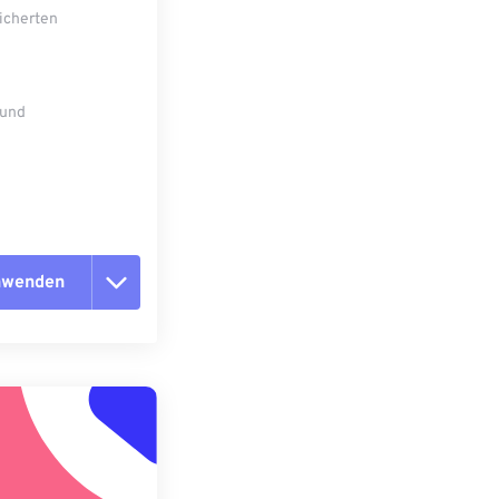
eicherten
 und
anwenden
n zurücksetzen
 anwenden
speichern