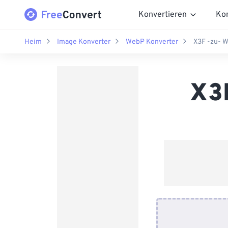
Konvertieren
Ko
Heim
Image Konverter
WebP Konverter
X3F -zu- 
X3F