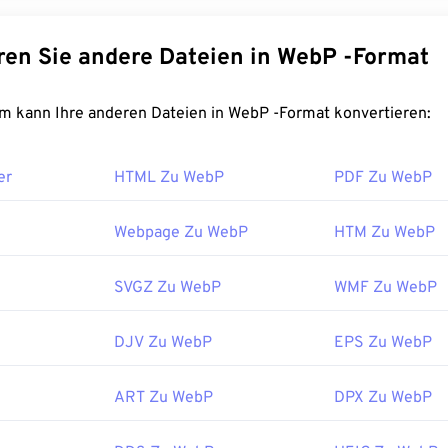
sich ideal für Webseiten und mobile Anwendungen eignen. WebP
leiner als
JPEG- (JPG)
und
Portable Network Graphics- (PNG)
Konvertieren Sie andere Dateien in WebP -Format
liche Bildqualität auf. WebP-Bilder werden auf Webseiten und 
chnell geladen.
FreeConvert.com kann Ihre anderen Dateien in WebP -Format konvertieren:
t man eine WebP-Datei?
er
HTML Zu WebP
PDF Zu WebP
rogramm zum Öffnen von WebP ist
Google Chrome (Chrome)
, 
reifend funktioniert. WebP-Dateien werden auch in
GIMP
und
M
öffnet. Neben Chrome unterstützen alle anderen Webbrowser
Webpage Zu WebP
HTM Zu WebP
SVGZ Zu WebP
WMF Zu WebP
nen Sie
Pixelmator
und
Photopea
als kostenlose Bildbetrachter
auch
Corel PaintShop Pro
aus. Installieren Sie vor der Verwend
ows Photo Viewer
und
Adobe Photoshop
unbedingt die Plugi
DJV Zu WebP
EPS Zu WebP
:
Google
ART Zu WebP
DPX Zu WebP
ichung:
September 2010