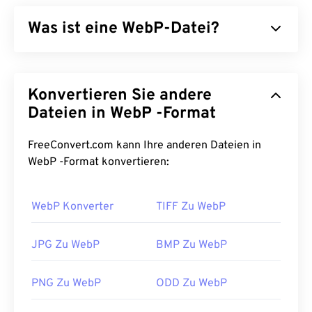
Was ist eine WebP-Datei?
WebP ist ein Open-Source-Dateityp, der
prädiktive
Komprimierung
verwendet, um Bilder zu erstellen,
Konvertieren Sie andere
die sich ideal für Webseiten und mobile
Anwendungen eignen. WebP-Bilder sind bis zu 30
Dateien in WebP -Format
Prozent kleiner als
JPEG- (JPG)
und
Portable
Network Graphics- (PNG)
Dateien und weisen eine
FreeConvert.com kann Ihre anderen Dateien in
ähnliche Bildqualität auf. WebP-Bilder werden auf
WebP -Format konvertieren:
Webseiten und in mobilen Anwendungen schnell
geladen.
WebP Konverter
TIFF Zu WebP
Wie öffnet man eine WebP-Datei?
JPG Zu WebP
BMP Zu WebP
Das Standardprogramm zum Öffnen von WebP ist
Google Chrome (Chrome)
, das
PNG Zu WebP
ODD Zu WebP
plattformübergreifend funktioniert. WebP-Dateien
werden auch in
GIMP
und
Microsoft Paint