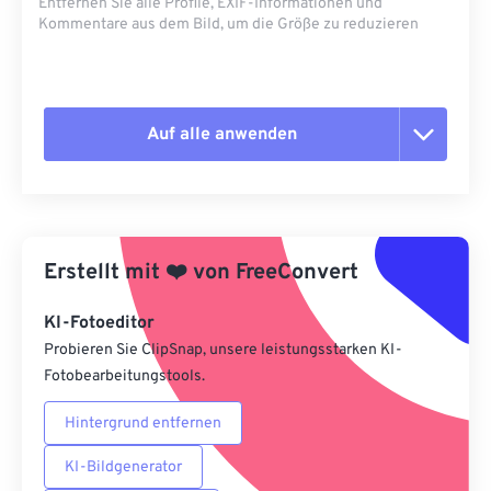
Entfernen Sie alle Profile, EXIF-Informationen und
Kommentare aus dem Bild, um die Größe zu reduzieren
Auf alle anwenden
Alle Optionen zurücksetzen
Aus Vorgabe anwenden
Erstellt mit
❤️
von
FreeConvert
Als Vorgabe speichern
KI-Fotoeditor
Probieren Sie ClipSnap, unsere leistungsstarken KI-
Fotobearbeitungstools.
Hintergrund entfernen
KI-Bildgenerator