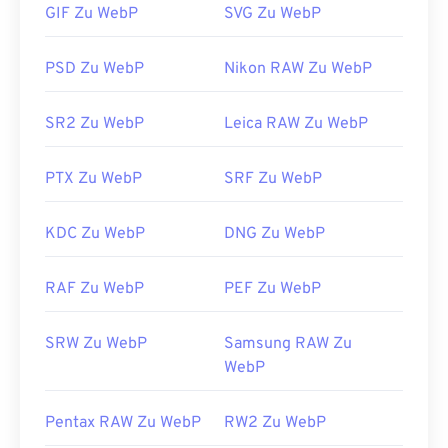
GIF Zu WebP
SVG Zu WebP
automatisch geöffnet. Neben Chrome
unterstützen alle anderen Webbrowser das WebP-
Format.
PSD Zu WebP
Nikon RAW Zu WebP
Alternativ können Sie
Pixelmator
und
Photopea
als
kostenlose Bildbetrachter ausprobieren. Probieren
SR2 Zu WebP
Leica RAW Zu WebP
Sie auch
Corel PaintShop Pro
aus. Installieren Sie
vor der Verwendung
von IrfanView
,
Windows Photo
PTX Zu WebP
SRF Zu WebP
Viewer
und
Adobe Photoshop
unbedingt die
Plugins zum Öffnen von WebP.
KDC Zu WebP
DNG Zu WebP
Entwickelt von:
Google
Erstveröffentlichung:
September 2010
RAF Zu WebP
PEF Zu WebP
Nützliche Links:
SRW Zu WebP
Samsung RAW Zu
Google Developer-Artikel zur WebP-
WebP
Komprimierung
Verwandte WebP-Tools:
Pentax RAW Zu WebP
RW2 Zu WebP
Verwenden Sie unseren
Farbwähler,
um Farben aus