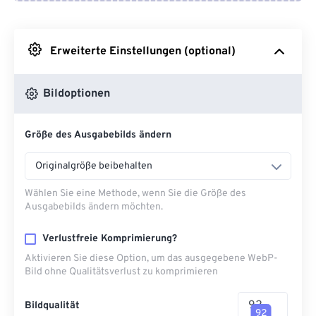
Von Google Drive
Erweiterte Einstellungen (optional)
Von OneDrive
Bildoptionen
Von URL
Größe des Ausgabebilds ändern
Originalgröße beibehalten
Wählen Sie eine Methode, wenn Sie die Größe des
Ausgabebilds ändern möchten.
Verlustfreie Komprimierung?
Aktivieren Sie diese Option, um das ausgegebene WebP-
Bild ohne Qualitätsverlust zu komprimieren
Bildqualität
92