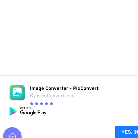
Image Converter - PixConvert
By FreeConvert.com
YES, I