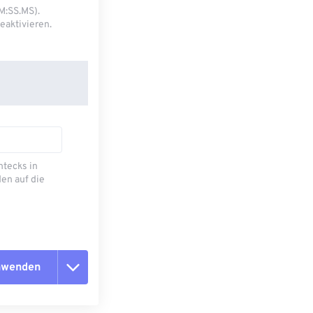
M:SS.MS).
eaktivieren.
ecks ​​in
en auf die
anwenden
n zurücksetzen
 anwenden