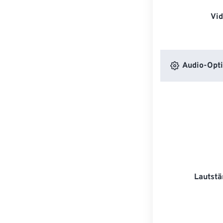
Vi
Audio-Opt
Lautstä