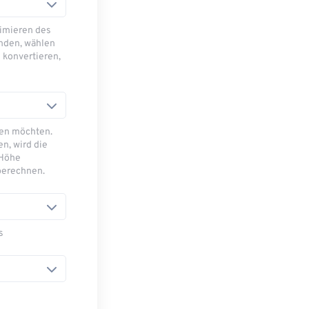
imieren des
nden, wählen
 konvertieren,
sen möchten.
n, wird die
 Höhe
berechnen.
s