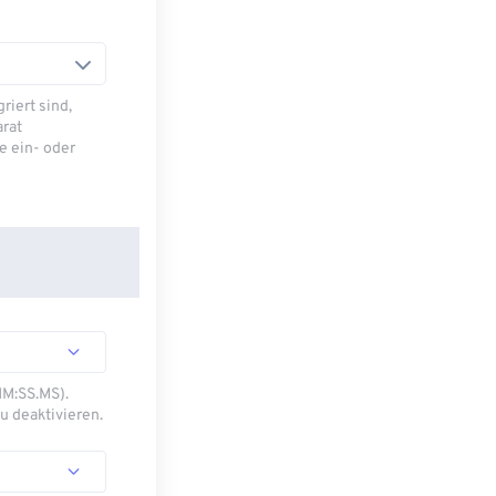
riert sind,
arat
e ein- oder
MM:SS.MS).
u deaktivieren.