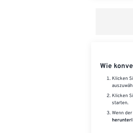
Wie konve
Klicken S
auszuwäh
Klicken S
starten.
Wenn der 
herunter