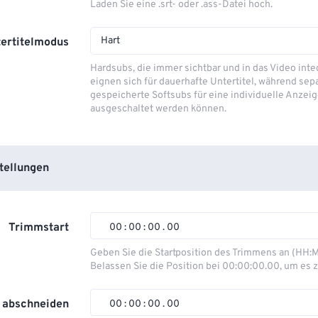
Laden Sie eine .srt- oder .ass-Datei hoch.
Hart
ertitelmodus
Hardsubs, die immer sichtbar und in das Video integ
eignen sich für dauerhafte Untertitel, während sep
gespeicherte Softsubs für eine individuelle Anzeig
ausgeschaltet werden können.
tellungen
Trimmstart
00
:
00
:
00
.
00
00
00
00
00
Geben Sie die Startposition des Trimmens an (HH:
Belassen Sie die Position bei 00:00:00.00, um es z
01
01
01
01
02
02
02
02
 abschneiden
00
:
00
:
00
.
00