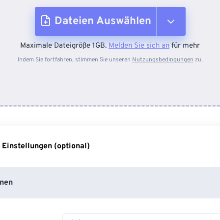
Dateien Auswählen
Maximale Dateigröße 1GB.
Melden Sie sich an
für mehr
Vom Gerät
Indem Sie fortfahren, stimmen Sie unseren
Nutzungsbedingungen
zu.
Von Dropbox
Von Google Drive
 Einstellungen (optional)
Von OneDrive
nen
Von URL