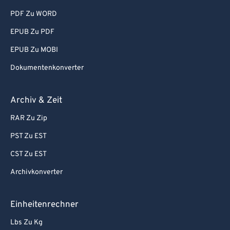
94
94
PDF Zu WORD
95
95
EPUB Zu PDF
96
96
EPUB Zu MOBI
97
97
Dokumentenkonverter
98
98
99
99
Archiv & Zeit
RAR Zu Zip
PST Zu EST
CST Zu EST
Archivkonverter
Einheitenrechner
Lbs Zu Kg