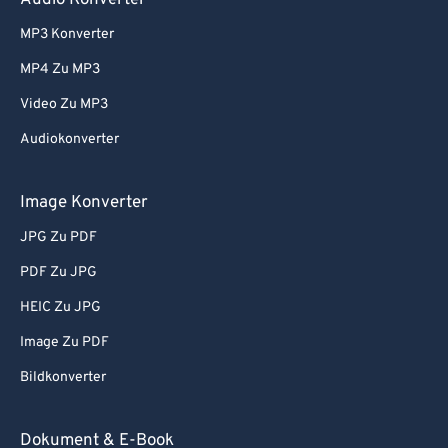
Audio Konverter
81
81
MP3 Konverter
82
82
MP4 Zu MP3
83
83
Video Zu MP3
84
84
Audiokonverter
85
85
86
86
Image Konverter
87
87
JPG Zu PDF
88
88
PDF Zu JPG
89
89
HEIC Zu JPG
90
90
Image Zu PDF
91
91
Bildkonverter
92
92
93
93
Dokument & E-Book