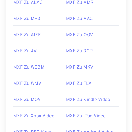
MXF Zu ALAC
MXF Zu AMR
15
15
15
15
15
15
15
15
16
16
16
16
16
16
16
16
MXF Zu MP3
MXF Zu AAC
17
17
17
17
17
17
17
17
MXF Zu AIFF
MXF Zu OGV
18
18
18
18
18
18
18
18
19
19
19
19
19
19
19
19
MXF Zu AVI
MXF Zu 3GP
20
20
20
20
20
20
20
20
21
21
21
21
21
21
21
21
MXF Zu WEBM
MXF Zu MKV
22
22
22
22
22
22
22
22
MXF Zu WMV
MXF Zu FLV
23
23
23
23
23
23
23
23
24
24
24
24
24
24
MXF Zu MOV
MXF Zu Kindle Video
25
25
25
25
25
25
26
26
26
26
26
26
MXF Zu Xbox Video
MXF Zu iPad Video
27
27
27
27
27
27