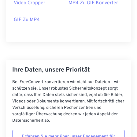
41
41
41
41
41
41
Video Cropper
MP4 Zu GIF Konverter
42
42
42
42
42
42
GIF Zu MP4
43
43
43
43
43
43
44
44
44
44
44
44
45
45
45
45
45
45
46
46
46
46
46
46
47
47
47
47
47
47
Ihre Daten, unsere Priorität
48
48
48
48
48
48
Bei FreeConvert konvertieren wir nicht nur Dateien – wir
49
49
49
49
49
49
schützen sie. Unser robustes Sicherheitskonzept sorgt
dafür, dass Ihre Daten stets sicher sind, egal ob Sie Bilder,
50
50
50
50
50
50
Videos oder Dokumente konvertieren. Mit fortschrittlicher
51
51
51
51
51
51
Verschlüsselung, sicheren Rechenzentren und
sorgfältiger Überwachung decken wir jeden Aspekt der
52
52
52
52
52
52
Datensicherheit ab.
53
53
53
53
53
53
Erfahren Sie mehr über unser Engagement für