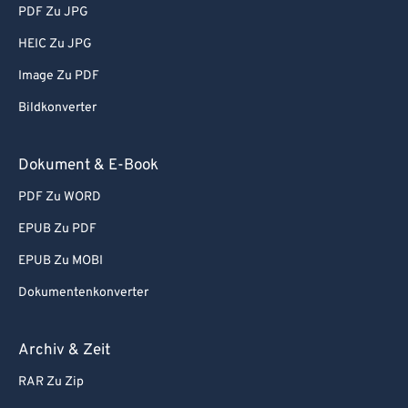
85
85
PDF Zu JPG
86
86
HEIC Zu JPG
87
87
Image Zu PDF
88
88
Bildkonverter
89
89
90
90
Dokument & E-Book
91
91
PDF Zu WORD
92
92
EPUB Zu PDF
93
93
EPUB Zu MOBI
94
94
Dokumentenkonverter
95
95
96
96
Archiv & Zeit
97
97
RAR Zu Zip
98
98