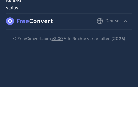
Kontakt
status
Deutsch
English
Deutsch
© FreeConvert.com
v2.30
Alle Rechte vorbehalten (2026)
Español
Français
Português
Italiano
Dutch
日本語
简体中文
繁體中文