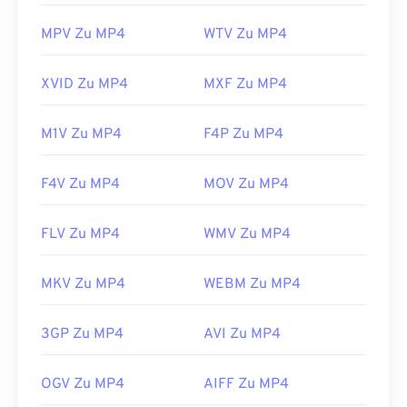
dem VLC Media Player
.
MPV Zu MP4
WTV Zu MP4
Entwickelt von:
Moving Picture Experts Group
(MPEG)
XVID Zu MP4
MXF Zu MP4
Norm:
ISO/IEC 14496
Erstveröffentlichung:
1999
M1V Zu MP4
F4P Zu MP4
Nützliche Links:
https://en.wikipedia.org/wiki/MPEG-4
F4V Zu MP4
MOV Zu MP4
https://mpeg.chiariglione.org/standards/mpeg-
FLV Zu MP4
WMV Zu MP4
4.html
MKV Zu MP4
WEBM Zu MP4
3GP Zu MP4
AVI Zu MP4
OGV Zu MP4
AIFF Zu MP4