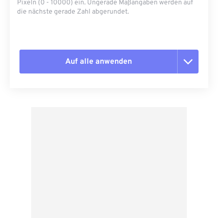
Pixeln (0 - 10000) ein. Ungerade Maßangaben werden auf
die nächste gerade Zahl abgerundet.
Auf alle anwenden
Alle Optionen zurücksetzen
Aus Vorgabe anwenden
Als Vorgabe speichern