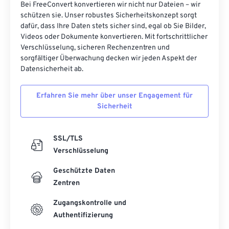
Bei FreeConvert konvertieren wir nicht nur Dateien – wir
46
46
46
46
46
46
schützen sie. Unser robustes Sicherheitskonzept sorgt
dafür, dass Ihre Daten stets sicher sind, egal ob Sie Bilder,
47
47
47
47
47
47
Videos oder Dokumente konvertieren. Mit fortschrittlicher
48
48
48
48
48
48
Verschlüsselung, sicheren Rechenzentren und
sorgfältiger Überwachung decken wir jeden Aspekt der
49
49
49
49
49
49
Datensicherheit ab.
50
50
50
50
50
50
Erfahren Sie mehr über unser Engagement für
51
51
51
51
51
51
Sicherheit
52
52
52
52
52
52
53
53
53
53
53
53
SSL/TLS
54
54
54
54
54
54
Verschlüsselung
55
55
55
55
55
55
Geschützte Daten
56
56
56
56
56
56
Zentren
57
57
57
57
57
57
Zugangskontrolle und
Authentifizierung
58
58
58
58
58
58