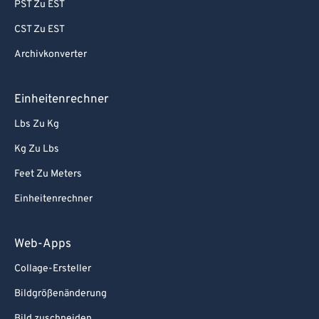
PST Zu EST
99
99
CST Zu EST
Archivkonverter
Einheitenrechner
Lbs Zu Kg
Kg Zu Lbs
Feet Zu Meters
Einheitenrechner
Web-Apps
Collage-Ersteller
Bildgrößenänderung
Bild zuschneiden