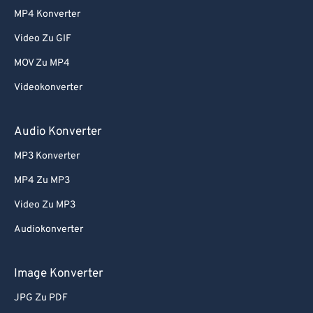
72
72
MP4 Konverter
73
73
Video Zu GIF
74
74
MOV Zu MP4
75
75
Videokonverter
76
76
77
77
Audio Konverter
78
78
MP3 Konverter
79
79
MP4 Zu MP3
80
80
Video Zu MP3
81
81
Audiokonverter
82
82
83
83
Image Konverter
84
84
JPG Zu PDF