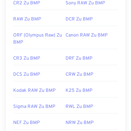
CR2 Zu BMP
Sony RAW Zu BMP
Nützliche Links:
https://en.wikipedia.org/wiki/BMP_file_format
RAW Zu BMP
DCR Zu BMP
https://docs.microsoft.com/en-
us/windows/win32/gdi/bitmaps
ORF (Olympus Raw) Zu
Canon RAW Zu BMP
BMP
CR3 Zu BMP
DRF Zu BMP
DCS Zu BMP
CRW Zu BMP
Kodak RAW Zu BMP
K25 Zu BMP
Sigma RAW Zu BMP
RWL Zu BMP
NEF Zu BMP
NRW Zu BMP