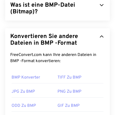
Was ist eine BMP-Datei
(Bitmap)?
Bitmap (BMP) ist ein
pixelbasiertes
Dateiformat
zum Speichern zweidimensionaler Bilder, in der
Konvertieren Sie andere
Regel ohne Komprimierung. BMP verwendet eine
Punktmatrix-Datenstruktur namens
Dateien in BMP -Format
Rastergrafik
,
die die
Farbtiefe
des Bildes festlegt. BMP wird
hauptsächlich für die digitale Veröffentlichung von
FreeConvert.com kann Ihre anderen Dateien in
Fotos verwendet. Aufgrund der fehlenden
BMP -Format konvertieren:
Komprimierung sind BMP-Dateien jedoch in der
Regel groß.
BMP Konverter
TIFF Zu BMP
Wie öffnet man eine BMP-Datei?
JPG Zu BMP
PNG Zu BMP
BMP kann geräteabhängig oder geräteunabhängig
sein. BMP lässt sich problemlos in
Microsoft Paint
ODD Zu BMP
GIF Zu BMP
öffnen und wird häufig mit Microsoft-
Betriebssystemen verknüpft. Trotz der