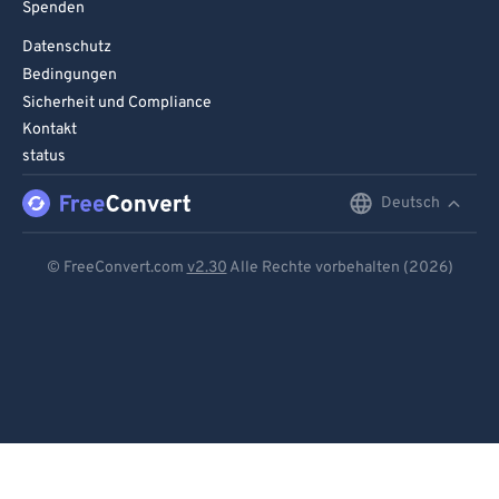
Spenden
Datenschutz
Bedingungen
Sicherheit und Compliance
Kontakt
status
Deutsch
English
Deutsch
© FreeConvert.com
v2.30
Alle Rechte vorbehalten (2026)
Español
Français
Português
Italiano
Dutch