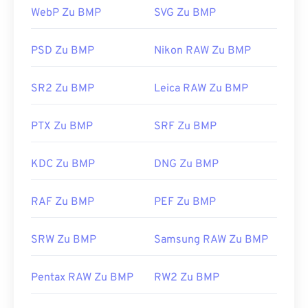
WebP Zu BMP
SVG Zu BMP
Verknüpfung mit Microsoft kann eine
geräteunabhängige BMP (
DIB
) auf fast jedem
Gerät, Betriebssystem oder jeder Anwendung
PSD Zu BMP
Nikon RAW Zu BMP
geöffnet werden.
SR2 Zu BMP
Leica RAW Zu BMP
BMP-Dateien lassen sich nicht nur öffnen, sondern
PTX Zu BMP
SRF Zu BMP
auch mit vielen anderen Anwendungen erstellen,
beispielsweise mit
Adobe Illustrator
. Wenn Sie die
BMP-Datei in ein Vektorbild konvertieren möchten,
KDC Zu BMP
DNG Zu BMP
empfiehlt sich
CorelDRAW
. Weitere Anwendungen
zum Öffnen von BMP-Dateien sind Adobe
RAF Zu BMP
PEF Zu BMP
Photoshop
, Microsoft
Photos
,
Apple Preview
,
Apple Photos
und
ColorStrokes
.
SRW Zu BMP
Samsung RAW Zu BMP
Entwickelt von:
Microsoft Corporation
Pentax RAW Zu BMP
RW2 Zu BMP
Erstveröffentlichung:
20. November 1985