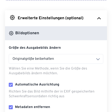
Von Google Drive
Erweiterte Einstellungen (optional)
Von OneDrive
Bildoptionen
Von URL
Größe des Ausgabebilds ändern
Originalgröße beibehalten
Wählen Sie eine Methode, wenn Sie die Größe des
Ausgabebilds ändern möchten.
Automatische Ausrichtung
Richten Sie das Bild mithilfe der in EXIF ​​gespeicherten
Schwerkraftsensordaten richtig aus
Metadaten entfernen