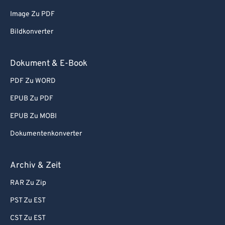
86
86
Image Zu PDF
87
87
Bildkonverter
88
88
89
89
Dokument & E-Book
90
90
PDF Zu WORD
91
91
EPUB Zu PDF
92
92
EPUB Zu MOBI
93
93
Dokumentenkonverter
94
94
95
95
Archiv & Zeit
96
96
RAR Zu Zip
97
97
PST Zu EST
98
98
CST Zu EST
99
99