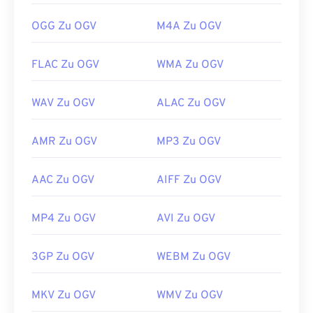
https://en.wikipedia.org/wiki/Ogg
https://www.xiph.org/
OGG Zu OGV
M4A Zu OGV
FLAC Zu OGV
WMA Zu OGV
WAV Zu OGV
ALAC Zu OGV
AMR Zu OGV
MP3 Zu OGV
AAC Zu OGV
AIFF Zu OGV
MP4 Zu OGV
AVI Zu OGV
3GP Zu OGV
WEBM Zu OGV
MKV Zu OGV
WMV Zu OGV