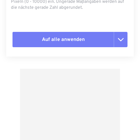
Pixeln (0 - 10000) ein. Ungerade Maßangaben werden auf
die nächste gerade Zahl abgerundet.
Auf alle anwenden
Alle Optionen zurücksetzen
Aus Vorgabe anwenden
Als Vorgabe speichern