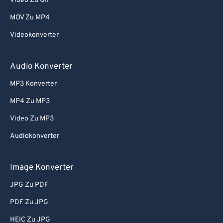
Video Zu GIF
73
73
MOV Zu MP4
74
74
Videokonverter
75
75
76
76
Audio Konverter
77
77
MP3 Konverter
78
78
MP4 Zu MP3
79
79
Video Zu MP3
80
80
Audiokonverter
81
81
82
82
Image Konverter
83
83
JPG Zu PDF
84
84
PDF Zu JPG
85
85
HEIC Zu JPG