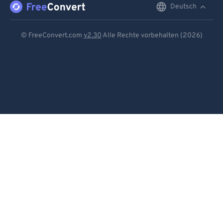
Deutsch
English
Deutsch
© FreeConvert.com
v2.30
Alle Rechte vorbehalten (2026)
Español
Français
Português
Italiano
Dutch
日本語
简体中文
繁體中文
한국어