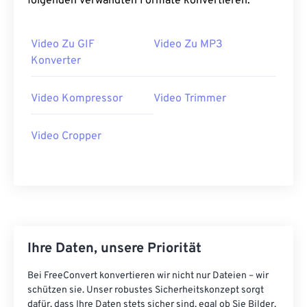
folgenden verwandten Formate konvertieren:
34
34
34
34
34
34
35
35
35
35
35
35
Video Zu GIF
Video Zu MP3
Konverter
36
36
36
36
36
36
37
37
37
37
37
37
Video Kompressor
Video Trimmer
38
38
38
38
38
38
39
39
39
39
39
39
Video Cropper
40
40
40
40
40
40
41
41
41
41
41
41
42
42
42
42
42
42
43
43
43
43
43
43
Ihre Daten, unsere Priorität
44
44
44
44
44
44
45
45
45
45
45
45
Bei FreeConvert konvertieren wir nicht nur Dateien – wir
schützen sie. Unser robustes Sicherheitskonzept sorgt
46
46
46
46
46
46
dafür, dass Ihre Daten stets sicher sind, egal ob Sie Bilder,