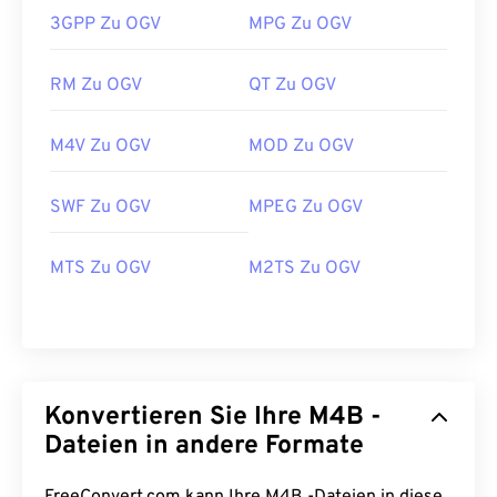
3GPP Zu OGV
MPG Zu OGV
RM Zu OGV
QT Zu OGV
M4V Zu OGV
MOD Zu OGV
00
00
00
00
00
00
00
00
SWF Zu OGV
MPEG Zu OGV
00
00
00
00
00
00
00
00
MTS Zu OGV
M2TS Zu OGV
01
01
01
01
01
01
01
01
02
02
02
02
02
02
02
02
03
03
03
03
03
03
03
03
04
04
04
04
04
04
04
04
Konvertieren Sie Ihre M4B -
05
05
05
05
05
05
05
05
Dateien in andere Formate
06
06
06
06
06
06
06
06