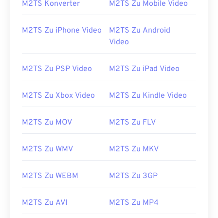
M2TS Konverter
M2TS Zu Mobile Video
13
13
13
13
13
13
13
13
M2TS Zu iPhone Video
M2TS Zu Android
14
14
14
14
14
14
14
14
Video
15
15
15
15
15
15
15
15
16
16
16
16
16
16
16
16
M2TS Zu PSP Video
M2TS Zu iPad Video
17
17
17
17
17
17
17
17
M2TS Zu Xbox Video
M2TS Zu Kindle Video
18
18
18
18
18
18
18
18
19
19
19
19
19
19
19
19
M2TS Zu MOV
M2TS Zu FLV
20
20
20
20
20
20
20
20
21
21
21
21
21
21
21
21
M2TS Zu WMV
M2TS Zu MKV
22
22
22
22
22
22
22
22
M2TS Zu WEBM
M2TS Zu 3GP
23
23
23
23
23
23
23
23
24
24
24
24
24
24
M2TS Zu AVI
M2TS Zu MP4
25
25
25
25
25
25