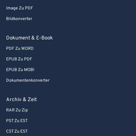
Image Zu PDF
92
92
Bildkonverter
93
93
94
94
Dokument & E-Book
95
95
PDF Zu WORD
96
96
EPUB Zu PDF
97
97
EPUB Zu MOBI
98
98
Dokumentenkonverter
99
99
Archiv & Zeit
RAR Zu Zip
PST Zu EST
CST Zu EST