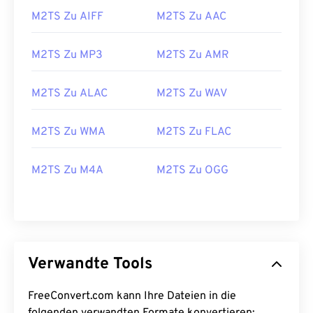
M2TS Zu AIFF
M2TS Zu AAC
26
26
26
26
26
26
27
27
27
27
27
27
M2TS Zu MP3
M2TS Zu AMR
28
28
28
28
28
28
29
29
29
29
29
29
M2TS Zu ALAC
M2TS Zu WAV
30
30
30
30
30
30
M2TS Zu WMA
M2TS Zu FLAC
31
31
31
31
31
31
32
32
32
32
32
32
M2TS Zu M4A
M2TS Zu OGG
33
33
33
33
33
33
34
34
34
34
34
34
35
35
35
35
35
35
36
36
36
36
36
36
Verwandte Tools
37
37
37
37
37
37
FreeConvert.com kann Ihre Dateien in die
38
38
38
38
38
38