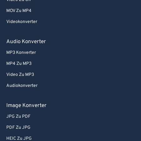
78
78
MOV Zu MP4
79
79
Videokonverter
80
80
81
81
Audio Konverter
82
82
MP3 Konverter
83
83
MP4 Zu MP3
84
84
Video Zu MP3
85
85
Audiokonverter
86
86
87
87
Image Konverter
88
88
JPG Zu PDF
89
89
PDF Zu JPG
90
90
HEIC Zu JPG
91
91