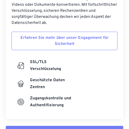
52
52
52
52
52
52
Videos oder Dokumente konvertieren. Mit fortschrittlicher
Verschlüsselung, sicheren Rechenzentren und
53
53
53
53
53
53
sorgfältiger Überwachung decken wir jeden Aspekt der
Datensicherheit ab.
54
54
54
54
54
54
55
55
55
55
55
55
Erfahren Sie mehr über unser Engagement für
56
56
56
56
56
56
Sicherheit
57
57
57
57
57
57
SSL/TLS
58
58
58
58
58
58
Verschlüsselung
59
59
59
59
59
59
Geschützte Daten
60
60
Zentren
61
61
Zugangskontrolle und
62
62
Authentifizierung
63
63
64
64