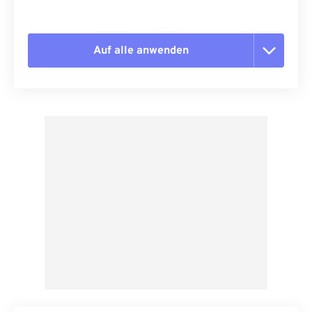
Auf alle anwenden
Alle Optionen zurücksetzen
Aus Vorgabe anwenden
Als Vorgabe speichern