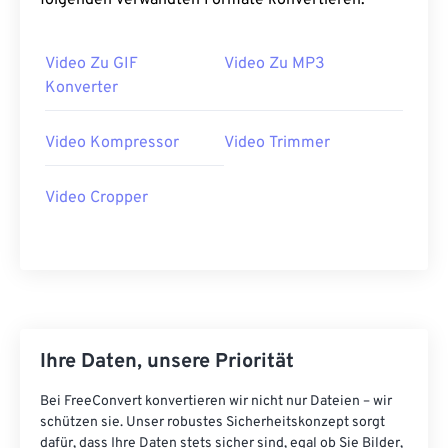
folgenden verwandten Formate konvertieren:
39
39
39
39
39
39
40
40
40
40
40
40
Video Zu GIF
Video Zu MP3
Konverter
41
41
41
41
41
41
42
42
42
42
42
42
Video Kompressor
Video Trimmer
43
43
43
43
43
43
44
44
44
44
44
44
Video Cropper
45
45
45
45
45
45
46
46
46
46
46
46
47
47
47
47
47
47
48
48
48
48
48
48
Ihre Daten, unsere Priorität
49
49
49
49
49
49
50
50
50
50
50
50
Bei FreeConvert konvertieren wir nicht nur Dateien – wir
schützen sie. Unser robustes Sicherheitskonzept sorgt
51
51
51
51
51
51
dafür, dass Ihre Daten stets sicher sind, egal ob Sie Bilder,