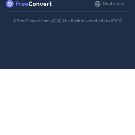
Deutsch
English
Deutsch
© FreeConvert.com
v2.30
Alle Rechte vorbehalten (2026)
Español
Français
Português
Italiano
Dutch
日本語
简体中文
繁體中文
한국어