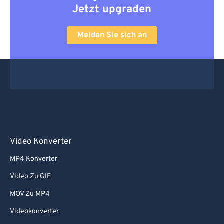
Jetzt upgraden
67
67
68
68
Melden Sie sich an
69
69
70
70
71
71
72
72
73
73
74
74
Video Konverter
75
75
MP4 Konverter
76
76
Video Zu GIF
77
77
MOV Zu MP4
78
78
Videokonverter
79
79