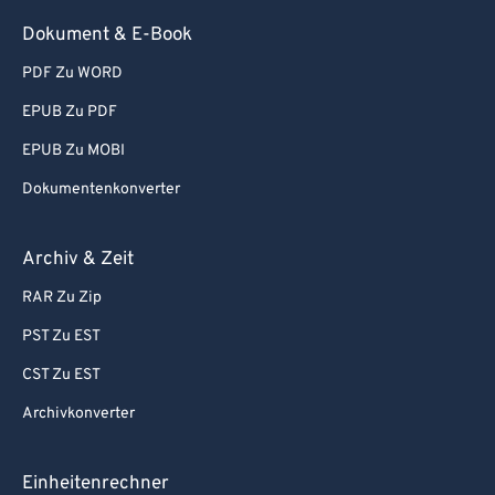
93
93
Dokument & E-Book
94
94
PDF Zu WORD
95
95
EPUB Zu PDF
96
96
EPUB Zu MOBI
97
97
Dokumentenkonverter
98
98
99
99
Archiv & Zeit
RAR Zu Zip
PST Zu EST
CST Zu EST
Archivkonverter
Einheitenrechner