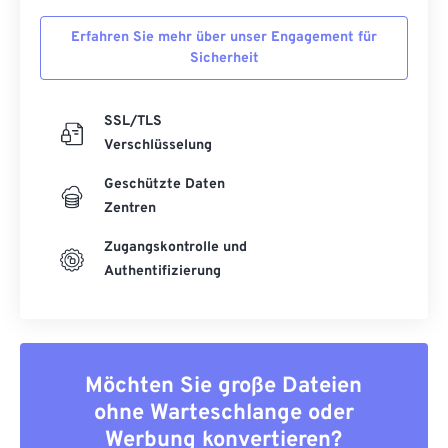
54
54
54
54
54
54
Erfahren Sie mehr über unser Engagement für
55
55
55
55
55
55
Sicherheit
56
56
56
56
56
56
SSL/TLS
57
57
57
57
57
57
Verschlüsselung
58
58
58
58
58
58
Geschützte Daten
59
59
59
59
59
59
Zentren
60
60
Zugangskontrolle und
61
61
Authentifizierung
62
62
63
63
64
64
Möchten Sie große Dateien
65
65
ohne Warteschlange oder
66
66
Werbung konvertieren?