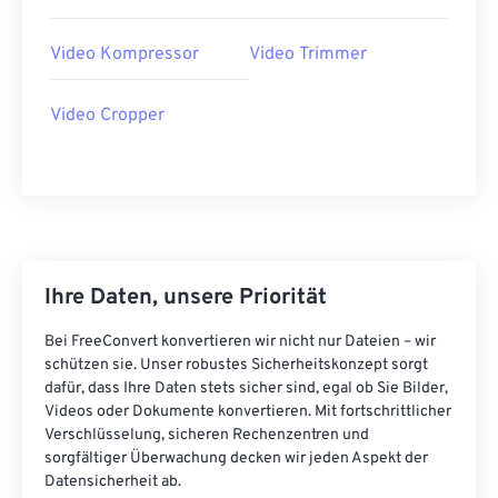
41
41
41
41
41
41
Video Kompressor
Video Trimmer
42
42
42
42
42
42
43
43
43
43
43
43
Video Cropper
44
44
44
44
44
44
45
45
45
45
45
45
46
46
46
46
46
46
47
47
47
47
47
47
Ihre Daten, unsere Priorität
48
48
48
48
48
48
49
49
49
49
49
49
Bei FreeConvert konvertieren wir nicht nur Dateien – wir
schützen sie. Unser robustes Sicherheitskonzept sorgt
50
50
50
50
50
50
dafür, dass Ihre Daten stets sicher sind, egal ob Sie Bilder,
51
51
51
51
51
51
Videos oder Dokumente konvertieren. Mit fortschrittlicher
Verschlüsselung, sicheren Rechenzentren und
52
52
52
52
52
52
sorgfältiger Überwachung decken wir jeden Aspekt der
Datensicherheit ab.
53
53
53
53
53
53