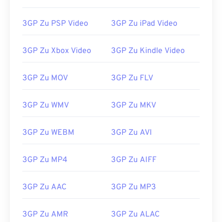
14
14
14
14
14
14
14
14
15
15
15
15
15
15
15
15
3GP Zu PSP Video
3GP Zu iPad Video
16
16
16
16
16
16
16
16
3GP Zu Xbox Video
3GP Zu Kindle Video
17
17
17
17
17
17
17
17
18
18
18
18
18
18
18
18
3GP Zu MOV
3GP Zu FLV
19
19
19
19
19
19
19
19
3GP Zu WMV
3GP Zu MKV
20
20
20
20
20
20
20
20
21
21
21
21
21
21
21
21
3GP Zu WEBM
3GP Zu AVI
22
22
22
22
22
22
22
22
23
23
23
23
23
23
23
23
3GP Zu MP4
3GP Zu AIFF
24
24
24
24
24
24
3GP Zu AAC
3GP Zu MP3
25
25
25
25
25
25
26
26
26
26
26
26
3GP Zu AMR
3GP Zu ALAC