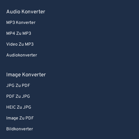
80
80
Audio Konverter
81
81
MP3 Konverter
82
82
MP4 Zu MP3
83
83
Video Zu MP3
84
84
Audiokonverter
85
85
86
86
Image Konverter
87
87
JPG Zu PDF
88
88
PDF Zu JPG
89
89
HEIC Zu JPG
90
90
Image Zu PDF
91
91
Bildkonverter
92
92