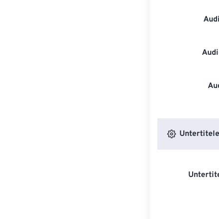
Aud
Audi
Au
Untertitele
Untertit