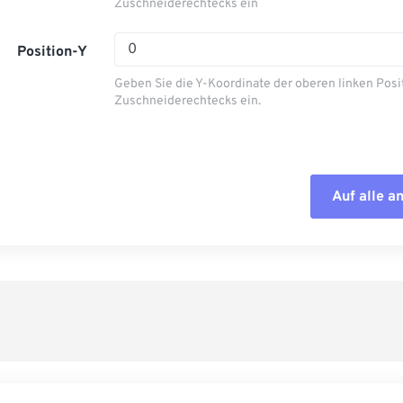
14
14
14
14
Zuschneiderechtecks ​​ein
11
11
11
11
15
15
15
15
12
12
12
12
Position-Y
16
16
16
16
13
13
13
13
Geben Sie die Y-Koordinate der oberen linken Posi
17
17
17
17
14
14
14
14
Zuschneiderechtecks ​​ein.
18
18
18
18
15
15
15
15
19
19
19
19
16
16
16
16
20
20
20
20
17
17
17
17
Auf alle 
Alle Optione
21
21
21
21
18
18
18
18
Aus Vorgabe
22
22
22
22
19
19
19
19
23
23
23
23
20
20
20
20
Als Vorgabe 
24
24
24
21
21
21
21
25
25
25
22
22
22
22
26
26
26
23
23
23
23
27
27
27