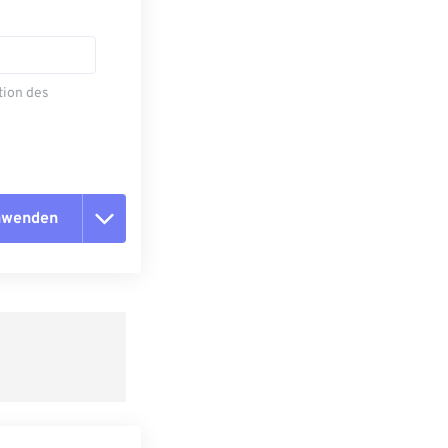
tion des
anwenden
n zurücksetzen
 anwenden
speichern