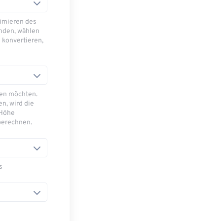
imieren des
nden, wählen
 konvertieren,
sen möchten.
n, wird die
 Höhe
berechnen.
s