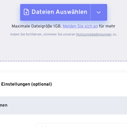
Dateien Auswählen
Maximale Dateigröße 1GB.
Melden Sie sich an
für mehr
Vom Gerät
Indem Sie fortfahren, stimmen Sie unseren
Nutzungsbedingungen
zu.
Von Dropbox
Von Google Drive
 Einstellungen (optional)
Von OneDrive
nen
Von URL