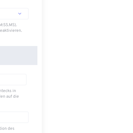
M:SS.MS).
eaktivieren.
ecks ​​in
en auf die
tion des