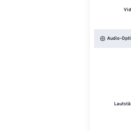
Vi
Audio-Opt
Lautstä