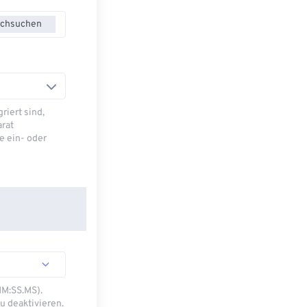
chsuchen
riert sind,
arat
e ein- oder
MM:SS.MS).
u deaktivieren.