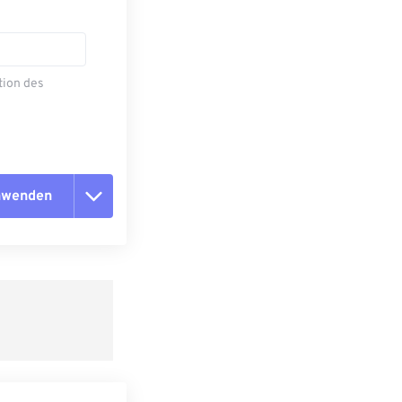
tion des
anwenden
n zurücksetzen
 anwenden
speichern