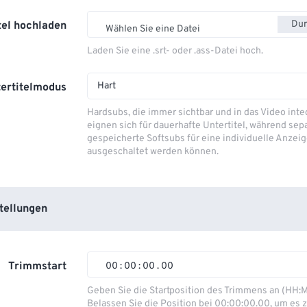
Dur
tel hochladen
Wählen Sie eine Datei
Laden Sie eine .srt- oder .ass-Datei hoch.
Hart
ertitelmodus
Hardsubs, die immer sichtbar und in das Video integ
eignen sich für dauerhafte Untertitel, während sep
gespeicherte Softsubs für eine individuelle Anzeig
ausgeschaltet werden können.
tellungen
Trimmstart
00
:
00
:
00
.
00
00
00
00
00
Geben Sie die Startposition des Trimmens an (HH:
Belassen Sie die Position bei 00:00:00.00, um es z