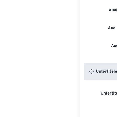
Aud
Audi
Au
Untertitele
Untertit