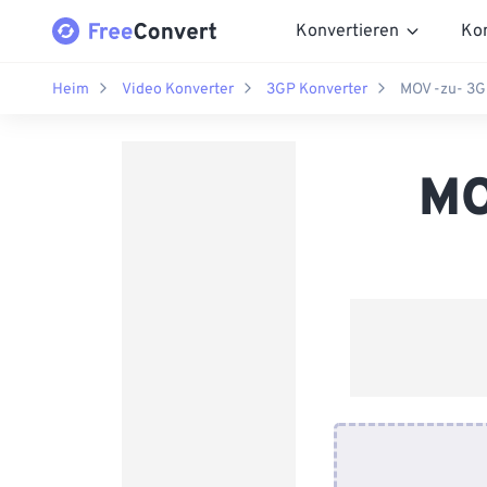
Konvertieren
Ko
Heim
Video Konverter
3GP Konverter
MOV -zu- 3G
MO