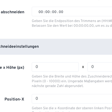
01
01
01
01
02
02
02
02
 abschneiden
00
:
00
:
00
.
00
03
03
03
03
00
00
00
00
Geben Sie die Endposition des Trimmens an (HH:M
Belassen Sie den Wert bei 00:00:00.00, um es zu d
04
04
04
04
01
01
01
01
05
05
05
05
02
02
02
02
06
06
06
06
03
03
03
03
hneideeinstellungen
07
07
07
07
04
04
04
04
08
08
08
08
05
05
05
05
x
e x Höhe (px)
09
09
09
09
06
06
06
06
Geben Sie die Breite und Höhe des Zuschneiderecht
10
10
10
10
07
07
07
07
Pixeln (0 - 10000) ein. Ungerade Maßangaben werd
nächste gerade Zahl abgerundet.
11
11
11
11
08
08
08
08
12
12
12
12
09
09
09
09
Position-X
13
13
13
13
10
10
10
10
Geben Sie die x-Koordinate der oberen linken Posi