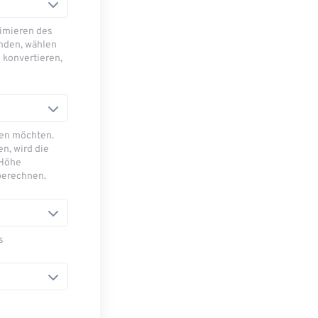
imieren des
nden, wählen
 konvertieren,
sen möchten.
n, wird die
 Höhe
berechnen.
s