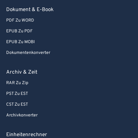
93
93
Dokument & E-Book
94
94
PDF Zu WORD
95
95
EPUB Zu PDF
96
96
EPUB Zu MOBI
97
97
Dokumentenkonverter
98
98
99
99
Archiv & Zeit
RAR Zu Zip
PST Zu EST
CST Zu EST
Archivkonverter
Einheitenrechner