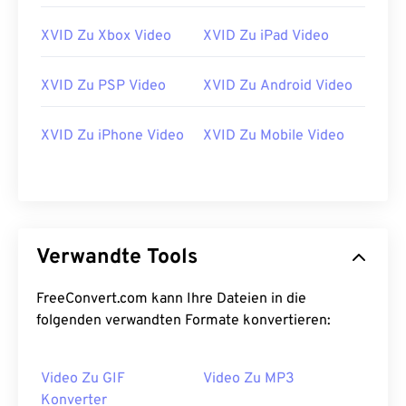
27
27
27
27
27
27
28
28
28
28
28
28
XVID Zu Xbox Video
XVID Zu iPad Video
29
29
29
29
29
29
XVID Zu PSP Video
XVID Zu Android Video
30
30
30
30
30
30
31
31
31
31
31
31
XVID Zu iPhone Video
XVID Zu Mobile Video
32
32
32
32
32
32
33
33
33
33
33
33
34
34
34
34
34
34
35
35
35
35
35
35
Verwandte Tools
36
36
36
36
36
36
FreeConvert.com kann Ihre Dateien in die
37
37
37
37
37
37
folgenden verwandten Formate konvertieren:
38
38
38
38
38
38
39
39
39
39
39
39
Video Zu GIF
Video Zu MP3
Konverter
40
40
40
40
40
40