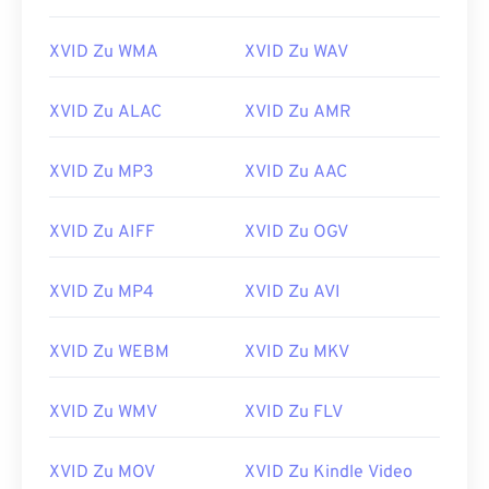
14
14
14
14
14
14
14
14
15
15
15
15
15
15
15
15
XVID Zu WMA
XVID Zu WAV
16
16
16
16
16
16
16
16
XVID Zu ALAC
XVID Zu AMR
17
17
17
17
17
17
17
17
18
18
18
18
18
18
18
18
XVID Zu MP3
XVID Zu AAC
19
19
19
19
19
19
19
19
XVID Zu AIFF
XVID Zu OGV
20
20
20
20
20
20
20
20
21
21
21
21
21
21
21
21
XVID Zu MP4
XVID Zu AVI
22
22
22
22
22
22
22
22
23
23
23
23
23
23
23
23
XVID Zu WEBM
XVID Zu MKV
24
24
24
24
24
24
XVID Zu WMV
XVID Zu FLV
25
25
25
25
25
25
26
26
26
26
26
26
XVID Zu MOV
XVID Zu Kindle Video