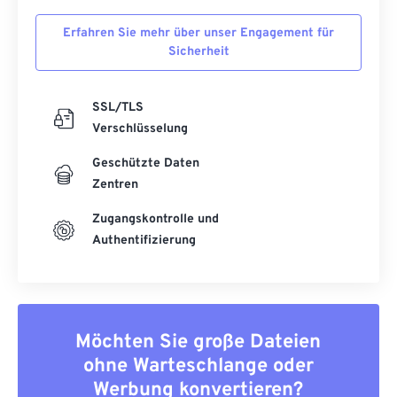
54
54
54
54
54
54
Erfahren Sie mehr über unser Engagement für
55
55
55
55
55
55
Sicherheit
56
56
56
56
56
56
SSL/TLS
57
57
57
57
57
57
Verschlüsselung
58
58
58
58
58
58
Geschützte Daten
59
59
59
59
59
59
Zentren
60
60
Zugangskontrolle und
61
61
Authentifizierung
62
62
63
63
64
64
Möchten Sie große Dateien
65
65
ohne Warteschlange oder
66
66
Werbung konvertieren?