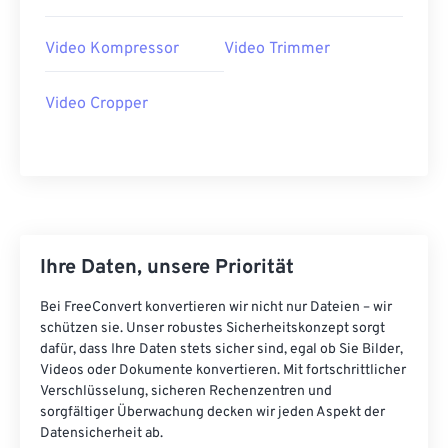
41
41
41
41
41
41
Video Kompressor
Video Trimmer
42
42
42
42
42
42
43
43
43
43
43
43
Video Cropper
44
44
44
44
44
44
45
45
45
45
45
45
46
46
46
46
46
46
47
47
47
47
47
47
Ihre Daten, unsere Priorität
48
48
48
48
48
48
49
49
49
49
49
49
Bei FreeConvert konvertieren wir nicht nur Dateien – wir
schützen sie. Unser robustes Sicherheitskonzept sorgt
50
50
50
50
50
50
dafür, dass Ihre Daten stets sicher sind, egal ob Sie Bilder,
51
51
51
51
51
51
Videos oder Dokumente konvertieren. Mit fortschrittlicher
Verschlüsselung, sicheren Rechenzentren und
52
52
52
52
52
52
sorgfältiger Überwachung decken wir jeden Aspekt der
Datensicherheit ab.
53
53
53
53
53
53