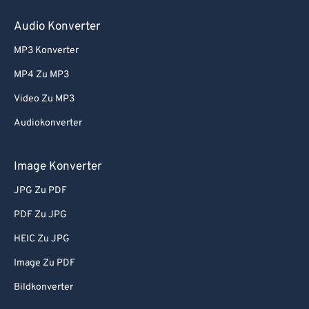
80
80
Audio Konverter
81
81
MP3 Konverter
82
82
MP4 Zu MP3
83
83
Video Zu MP3
84
84
Audiokonverter
85
85
86
86
Image Konverter
87
87
JPG Zu PDF
88
88
PDF Zu JPG
89
89
HEIC Zu JPG
90
90
Image Zu PDF
91
91
Bildkonverter
92
92