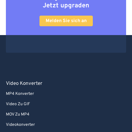
Jetzt upgraden
67
67
68
68
Melden Sie sich an
69
69
70
70
71
71
72
72
73
73
74
74
Video Konverter
75
75
MP4 Konverter
76
76
Video Zu GIF
77
77
MOV Zu MP4
78
78
Videokonverter
79
79