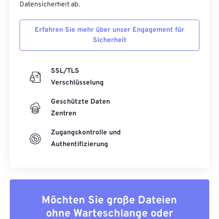
53
53
53
53
53
53
Datensicherheit ab.
54
54
54
54
54
54
Erfahren Sie mehr über unser Engagement für
55
55
55
55
55
55
Sicherheit
56
56
56
56
56
56
57
57
57
57
57
57
SSL/TLS
Verschlüsselung
58
58
58
58
58
58
Geschützte Daten
59
59
59
59
59
59
Zentren
60
60
Zugangskontrolle und
61
61
Authentifizierung
62
62
63
63
64
64
Möchten Sie große Dateien
65
65
ohne Warteschlange oder