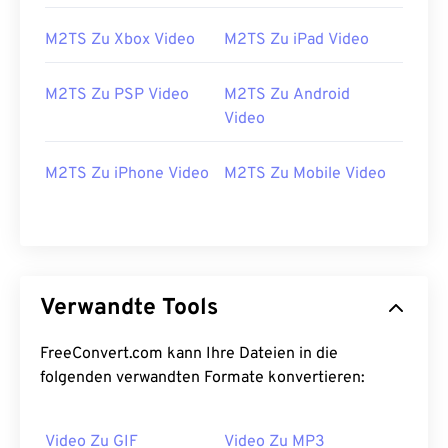
27
27
27
27
27
27
M2TS Zu Xbox Video
M2TS Zu iPad Video
28
28
28
28
28
28
29
29
29
29
29
29
M2TS Zu PSP Video
M2TS Zu Android
Video
30
30
30
30
30
30
31
31
31
31
31
31
M2TS Zu iPhone Video
M2TS Zu Mobile Video
32
32
32
32
32
32
33
33
33
33
33
33
34
34
34
34
34
34
35
35
35
35
35
35
Verwandte Tools
36
36
36
36
36
36
FreeConvert.com kann Ihre Dateien in die
37
37
37
37
37
37
folgenden verwandten Formate konvertieren:
38
38
38
38
38
38
39
39
39
39
39
39
Video Zu GIF
Video Zu MP3