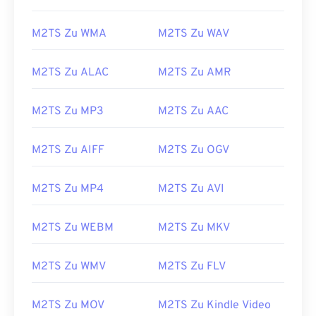
14
14
14
14
14
14
14
14
M2TS Zu WMA
M2TS Zu WAV
15
15
15
15
15
15
15
15
16
16
16
16
16
16
16
16
M2TS Zu ALAC
M2TS Zu AMR
17
17
17
17
17
17
17
17
M2TS Zu MP3
M2TS Zu AAC
18
18
18
18
18
18
18
18
19
19
19
19
19
19
19
19
M2TS Zu AIFF
M2TS Zu OGV
20
20
20
20
20
20
20
20
21
21
21
21
21
21
21
21
M2TS Zu MP4
M2TS Zu AVI
22
22
22
22
22
22
22
22
M2TS Zu WEBM
M2TS Zu MKV
23
23
23
23
23
23
23
23
24
24
24
24
24
24
M2TS Zu WMV
M2TS Zu FLV
25
25
25
25
25
25
26
26
26
26
26
26
M2TS Zu MOV
M2TS Zu Kindle Video