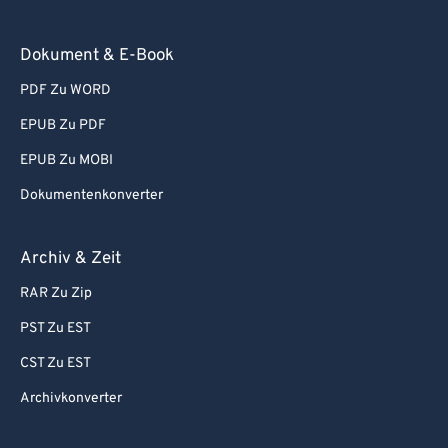
93
93
Dokument & E-Book
94
94
95
95
PDF Zu WORD
96
96
EPUB Zu PDF
97
97
EPUB Zu MOBI
98
98
Dokumentenkonverter
99
99
Archiv & Zeit
RAR Zu Zip
PST Zu EST
CST Zu EST
Archivkonverter