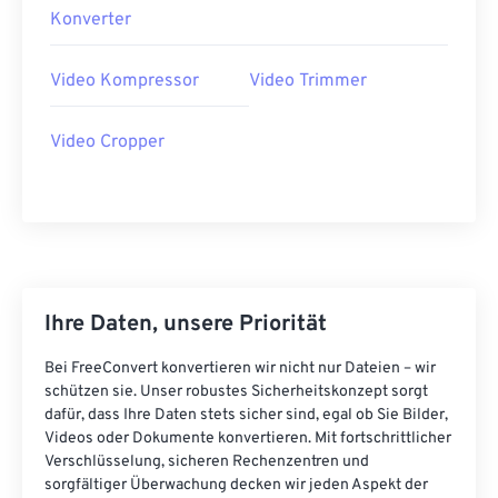
40
40
40
40
40
40
Konverter
41
41
41
41
41
41
Video Kompressor
Video Trimmer
42
42
42
42
42
42
43
43
43
43
43
43
Video Cropper
44
44
44
44
44
44
45
45
45
45
45
45
46
46
46
46
46
46
47
47
47
47
47
47
48
48
48
48
48
48
Ihre Daten, unsere Priorität
49
49
49
49
49
49
Bei FreeConvert konvertieren wir nicht nur Dateien – wir
50
50
50
50
50
50
schützen sie. Unser robustes Sicherheitskonzept sorgt
dafür, dass Ihre Daten stets sicher sind, egal ob Sie Bilder,
51
51
51
51
51
51
Videos oder Dokumente konvertieren. Mit fortschrittlicher
Verschlüsselung, sicheren Rechenzentren und
52
52
52
52
52
52
sorgfältiger Überwachung decken wir jeden Aspekt der