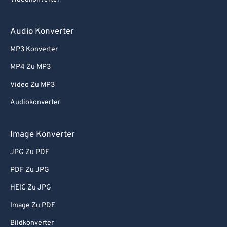
80
80
Audio Konverter
81
81
82
82
MP3 Konverter
83
83
MP4 Zu MP3
84
84
Video Zu MP3
85
85
Audiokonverter
86
86
Image Konverter
87
87
88
88
JPG Zu PDF
89
89
PDF Zu JPG
90
90
HEIC Zu JPG
91
91
Image Zu PDF
92
92
Bildkonverter