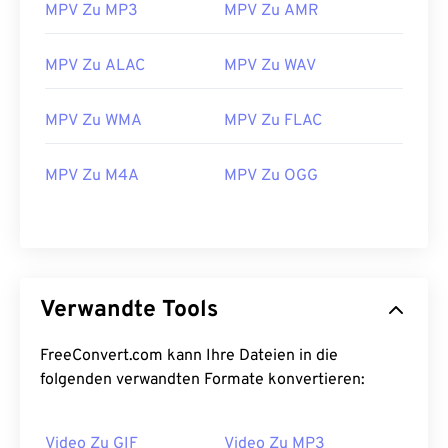
MPV Zu MP3
MPV Zu AMR
27
27
27
27
27
27
28
28
28
28
28
28
MPV Zu ALAC
MPV Zu WAV
29
29
29
29
29
29
MPV Zu WMA
MPV Zu FLAC
30
30
30
30
30
30
31
31
31
31
31
31
MPV Zu M4A
MPV Zu OGG
32
32
32
32
32
32
33
33
33
33
33
33
34
34
34
34
34
34
35
35
35
35
35
35
Verwandte Tools
36
36
36
36
36
36
FreeConvert.com kann Ihre Dateien in die
37
37
37
37
37
37
folgenden verwandten Formate konvertieren:
38
38
38
38
38
38
39
39
39
39
39
39
Video Zu GIF
Video Zu MP3