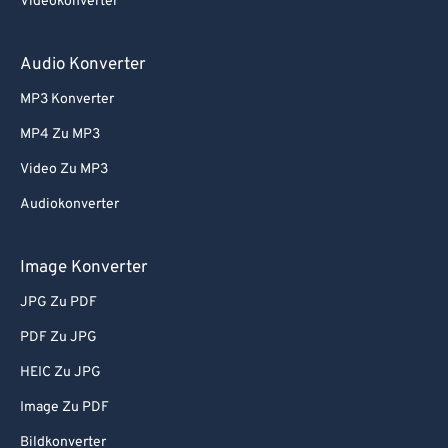
Videokonverter
80
80
81
81
Audio Konverter
82
82
MP3 Konverter
83
83
MP4 Zu MP3
84
84
Video Zu MP3
85
85
Audiokonverter
86
86
Image Konverter
87
87
88
88
JPG Zu PDF
89
89
PDF Zu JPG
90
90
HEIC Zu JPG
91
91
Image Zu PDF
92
92
Bildkonverter