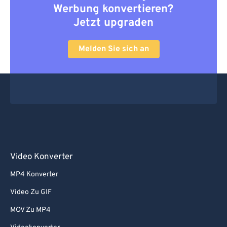
66
66
Werbung konvertieren?
67
67
Jetzt upgraden
68
68
Melden Sie sich an
69
69
70
70
71
71
72
72
73
73
74
74
75
75
Video Konverter
76
76
MP4 Konverter
77
77
Video Zu GIF
78
78
MOV Zu MP4
79
79