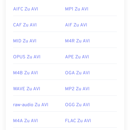
PlayerXtreme Media Player
.
AVI-
Dateien sind zwar für das Internet optimiert,
AIFC Zu AVI
MP1 Zu AVI
werden aber auch von Hardware-Playern
Entwickelt von:
MPlayer und Mplayer2 Developers
unterstützt. Wenn sich eine AVI-Datei nicht öffnen
Community
CAF Zu AVI
AIF Zu AVI
lässt, verwenden Sie
den VLC Media Player
.
Erstveröffentlichung:
2013
Entwickelt von:
Microsoft
MID Zu AVI
M4R Zu AVI
Nützliche Links:
Erstveröffentlichung:
1992
https://en.wikipedia.org/wiki/Mpv_(media_player)
Nützliche Links:
OPUS Zu AVI
APE Zu AVI
https://mpv.io/
https://en.wikipedia.org/wiki/Audio_Video_Interleave
M4B Zu AVI
OGA Zu AVI
https://tools.ietf.org/html/rfc2361
WAVE Zu AVI
MP2 Zu AVI
raw-audio Zu AVI
OGG Zu AVI
M4A Zu AVI
FLAC Zu AVI