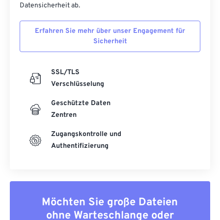
53
53
53
53
53
53
Datensicherheit ab.
54
54
54
54
54
54
Erfahren Sie mehr über unser Engagement für
55
55
55
55
55
55
Sicherheit
56
56
56
56
56
56
57
57
57
57
57
57
SSL/TLS
Verschlüsselung
58
58
58
58
58
58
59
59
59
59
59
59
Geschützte Daten
Zentren
60
60
Zugangskontrolle und
61
61
Authentifizierung
62
62
63
63
64
64
Möchten Sie große Dateien
65
65
ohne Warteschlange oder