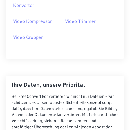
40
40
40
40
40
40
Konverter
41
41
41
41
41
41
Video Kompressor
Video Trimmer
42
42
42
42
42
42
43
43
43
43
43
43
Video Cropper
44
44
44
44
44
44
45
45
45
45
45
45
46
46
46
46
46
46
47
47
47
47
47
47
48
48
48
48
48
48
Ihre Daten, unsere Priorität
49
49
49
49
49
49
Bei FreeConvert konvertieren wir nicht nur Dateien – wir
50
50
50
50
50
50
schützen sie. Unser robustes Sicherheitskonzept sorgt
dafür, dass Ihre Daten stets sicher sind, egal ob Sie Bilder,
51
51
51
51
51
51
Videos oder Dokumente konvertieren. Mit fortschrittlicher
Verschlüsselung, sicheren Rechenzentren und
52
52
52
52
52
52
sorgfältiger Überwachung decken wir jeden Aspekt der