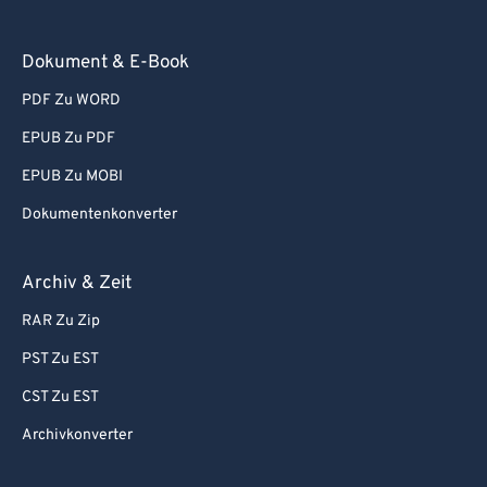
93
93
Dokument & E-Book
94
94
95
95
PDF Zu WORD
96
96
EPUB Zu PDF
97
97
EPUB Zu MOBI
98
98
Dokumentenkonverter
99
99
Archiv & Zeit
RAR Zu Zip
PST Zu EST
CST Zu EST
Archivkonverter