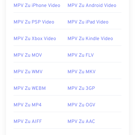
MPV Zu iPhone Video
MPV Zu Android Video
14
14
14
14
14
14
14
14
15
15
15
15
15
15
15
15
MPV Zu PSP Video
MPV Zu iPad Video
16
16
16
16
16
16
16
16
17
17
17
17
17
17
17
17
MPV Zu Xbox Video
MPV Zu Kindle Video
18
18
18
18
18
18
18
18
MPV Zu MOV
MPV Zu FLV
19
19
19
19
19
19
19
19
20
20
20
20
20
20
20
20
MPV Zu WMV
MPV Zu MKV
21
21
21
21
21
21
21
21
MPV Zu WEBM
MPV Zu 3GP
22
22
22
22
22
22
22
22
23
23
23
23
23
23
23
23
MPV Zu MP4
MPV Zu OGV
24
24
24
24
24
24
25
25
25
25
25
25
MPV Zu AIFF
MPV Zu AAC
26
26
26
26
26
26