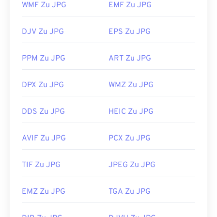
WMF Zu JPG
EMF Zu JPG
JPG-Dateien werden in gängigen Webbrowsern wie
Chrome
, Microsoft-Anwendungen wie
Microsoft
DJV Zu JPG
EPS Zu JPG
Photos
und Mac OS-Anwendungen wie
Apple
Preview
automatisch geöffnet. Verwenden Sie zum
PPM Zu JPG
ART Zu JPG
Ändern der Größe von JPEG-Bildern unser Tool
„Image Resizer“
.
DPX Zu JPG
WMZ Zu JPG
Entwickelt von:
Joint Photographic Experts Group
Erstveröffentlichung:
18. September 1992
DDS Zu JPG
HEIC Zu JPG
Verwandte JPG-Tools:
AVIF Zu JPG
PCX Zu JPG
Verwenden Sie unseren
Farbwähler,
um Farben aus
Bildern auszuwählen
TIF Zu JPG
JPEG Zu JPG
EMZ Zu JPG
TGA Zu JPG