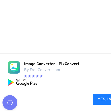
Image Converter - PixConvert
By FreeConvert.com
YES, I