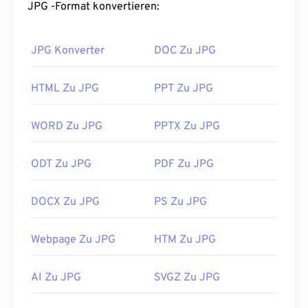
den Transport im Internet und die Verwendung auf
JPG -Format konvertieren:
Websites. Mit unserem
JPEG-Komprimierungstool
können Sie
die Dateigröße um bis zu 80 %
JPG Konverter
DOC Zu JPG
reduzieren!
Wenn Sie eine noch bessere Komprimierung
HTML Zu JPG
PPT Zu JPG
benötigen, können Sie
JPG in WebP
konvertieren,
ein neueres und besser komprimierbares
WORD Zu JPG
PPTX Zu JPG
Dateiformat.
Wie öffnet man eine JPG-Datei?
ODT Zu JPG
PDF Zu JPG
Fast alle Bildbetrachter und Anwendungen
DOCX Zu JPG
PS Zu JPG
erkennen und können JPG-Dateien öffnen. Ein
einfacher Doppelklick auf die JPG-Datei öffnet sie
in der Regel in Ihrem Standard-Bildbetrachter,
Webpage Zu JPG
HTM Zu JPG
Bildeditor oder Webbrowser. Um eine bestimmte
Anwendung zum Öffnen der Datei auszuwählen,
AI Zu JPG
SVGZ Zu JPG
klicken Sie mit der rechten Maustaste und wählen
Sie „Öffnen mit“.