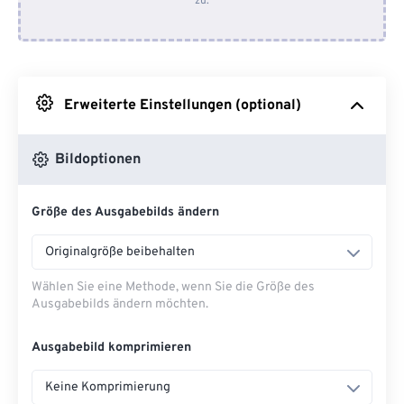
zu.
Von Dropbox
Von Google Drive
Erweiterte Einstellungen (optional)
Von OneDrive
Bildoptionen
Von URL
Größe des Ausgabebilds ändern
Originalgröße beibehalten
Wählen Sie eine Methode, wenn Sie die Größe des
Ausgabebilds ändern möchten.
Ausgabebild komprimieren
Keine Komprimierung