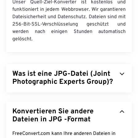
Unser Quell-Ziel-Konverter ist kostenlos und
funktioniert in jedem Webbrowser. Wir garantieren
Dateisicherheit und Datenschutz. Dateien sind mit
256-Bit-SSL-Verschlüsselung geschützt und
werden nach einigen Stunden automatisch
gelöscht.
Was ist eine JPG-Datei (Joint
Photographic Experts Group)?
JPG (Joint Photographic Experts Group) ist ein
universelles Dateiformat, das Fotos und Grafiken
Konvertieren Sie andere
mithilfe eines Algorithmus komprimiert. Die hohe
Komprimierung von JPG ist der Grund für seine
Dateien in JPG -Format
weite Verbreitung. Aufgrund ihrer relativ geringen
Größe eignen sich JPG-Dateien hervorragend für
FreeConvert.com kann Ihre anderen Dateien in