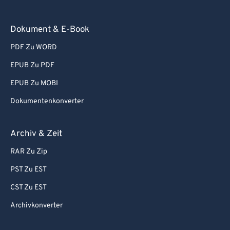
93
93
Dokument & E-Book
94
94
95
95
PDF Zu WORD
96
96
EPUB Zu PDF
97
97
EPUB Zu MOBI
98
98
Dokumentenkonverter
99
99
Archiv & Zeit
RAR Zu Zip
PST Zu EST
CST Zu EST
Archivkonverter