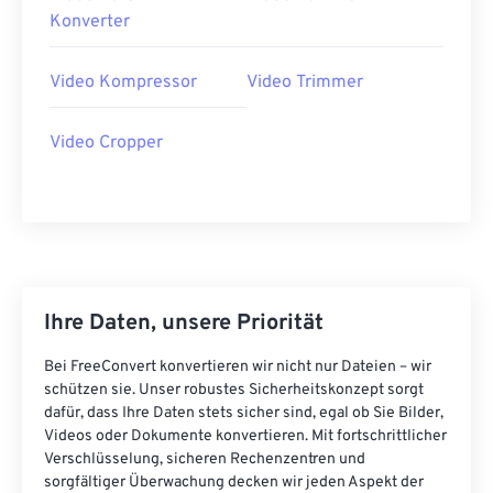
40
40
40
40
40
40
Konverter
41
41
41
41
41
41
Video Kompressor
Video Trimmer
42
42
42
42
42
42
43
43
43
43
43
43
Video Cropper
44
44
44
44
44
44
45
45
45
45
45
45
46
46
46
46
46
46
47
47
47
47
47
47
48
48
48
48
48
48
Ihre Daten, unsere Priorität
49
49
49
49
49
49
Bei FreeConvert konvertieren wir nicht nur Dateien – wir
50
50
50
50
50
50
schützen sie. Unser robustes Sicherheitskonzept sorgt
dafür, dass Ihre Daten stets sicher sind, egal ob Sie Bilder,
51
51
51
51
51
51
Videos oder Dokumente konvertieren. Mit fortschrittlicher
Verschlüsselung, sicheren Rechenzentren und
52
52
52
52
52
52
sorgfältiger Überwachung decken wir jeden Aspekt der