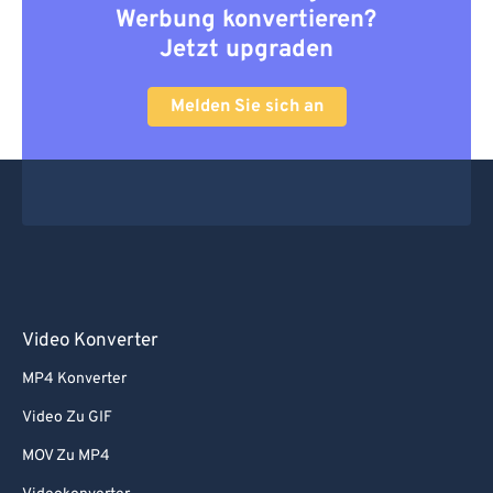
66
66
Werbung konvertieren?
67
67
Jetzt upgraden
68
68
Melden Sie sich an
69
69
70
70
71
71
72
72
73
73
74
74
75
75
Video Konverter
76
76
MP4 Konverter
77
77
Video Zu GIF
78
78
MOV Zu MP4
79
79