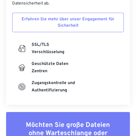
53
53
53
53
53
53
Datensicherheit ab.
54
54
54
54
54
54
Erfahren Sie mehr über unser Engagement für
55
55
55
55
55
55
Sicherheit
56
56
56
56
56
56
57
57
57
57
57
57
SSL/TLS
Verschlüsselung
58
58
58
58
58
58
59
59
59
59
59
59
Geschützte Daten
Zentren
60
60
Zugangskontrolle und
61
61
Authentifizierung
62
62
63
63
64
64
Möchten Sie große Dateien
65
65
ohne Warteschlange oder