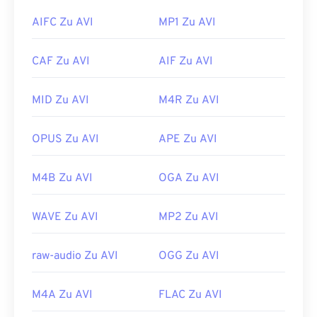
QuickTime-Supportthemen durchlesen. Apple
AVI-
Dateien sind zwar für das Internet optimiert,
AIFC Zu AVI
MP1 Zu AVI
bietet Ratschläge zum
Öffnen einer QT-Datei
werden aber auch von Hardware-Playern
sowie
Hilfe zur Filmwiedergabe
.
unterstützt. Wenn sich eine AVI-Datei nicht öffnen
CAF Zu AVI
AIF Zu AVI
lässt, verwenden Sie
den VLC Media Player
.
Entwickelt von:
Apple Inc.
Entwickelt von:
Microsoft
Erstveröffentlichung:
2001
MID Zu AVI
M4R Zu AVI
Erstveröffentlichung:
1992
Nützliche Links:
Nützliche Links:
OPUS Zu AVI
APE Zu AVI
https://en.wikipedia.org/wiki/QuickTime_File_Fo
rmat
https://en.wikipedia.org/wiki/Audio_Video_Interleave
M4B Zu AVI
OGA Zu AVI
https://support.apple.com/guide/quicktime-
https://tools.ietf.org/html/rfc2361
player/welcome/mac
WAVE Zu AVI
MP2 Zu AVI
raw-audio Zu AVI
OGG Zu AVI
M4A Zu AVI
FLAC Zu AVI