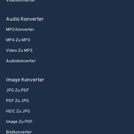
Videokonverter
80
80
81
81
Audio Konverter
82
82
MP3 Konverter
83
83
MP4 Zu MP3
84
84
Video Zu MP3
85
85
Audiokonverter
86
86
Image Konverter
87
87
88
88
JPG Zu PDF
89
89
PDF Zu JPG
90
90
HEIC Zu JPG
91
91
Image Zu PDF
92
92
Bildkonverter