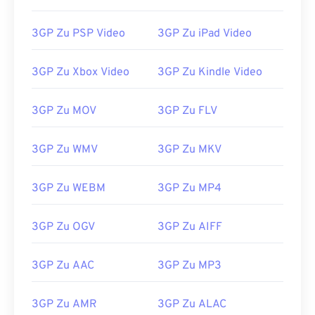
14
14
14
14
14
14
14
14
15
15
15
15
15
15
15
15
3GP Zu PSP Video
3GP Zu iPad Video
16
16
16
16
16
16
16
16
3GP Zu Xbox Video
3GP Zu Kindle Video
17
17
17
17
17
17
17
17
18
18
18
18
18
18
18
18
3GP Zu MOV
3GP Zu FLV
19
19
19
19
19
19
19
19
3GP Zu WMV
3GP Zu MKV
20
20
20
20
20
20
20
20
21
21
21
21
21
21
21
21
3GP Zu WEBM
3GP Zu MP4
22
22
22
22
22
22
22
22
23
23
23
23
23
23
23
23
3GP Zu OGV
3GP Zu AIFF
24
24
24
24
24
24
3GP Zu AAC
3GP Zu MP3
25
25
25
25
25
25
26
26
26
26
26
26
3GP Zu AMR
3GP Zu ALAC