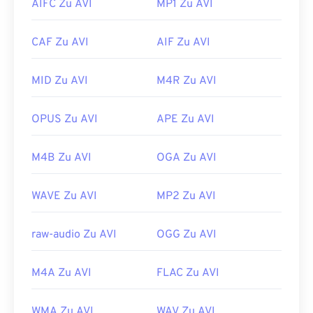
AIFC Zu AVI
MP1 Zu AVI
Unterstützung bieten. Ein Beispiel ist
AutoGK
. Um
werden aber auch von Hardware-Playern
die Qualität des Videos beim Anzeigen auf mobilen
unterstützt. Wenn sich eine AVI-Datei nicht öffnen
CAF Zu AVI
AIF Zu AVI
Geräten zu verbessern,
konvertieren Sie
die Datei
lässt, verwenden Sie
den VLC Media Player
.
in MP4.
Entwickelt von:
Microsoft
MID Zu AVI
M4R Zu AVI
Entwickelt von:
3rd Generation Partnership
Erstveröffentlichung:
1992
Project (3GPP)
Nützliche Links:
OPUS Zu AVI
APE Zu AVI
Erstveröffentlichung:
1997
https://en.wikipedia.org/wiki/Audio_Video_Interleave
Nützliche Links:
M4B Zu AVI
OGA Zu AVI
https://tools.ietf.org/html/rfc2361
https://en.wikipedia.org/wiki/3GP_and_3G2
WAVE Zu AVI
MP2 Zu AVI
https://www.3gpp.org/
raw-audio Zu AVI
OGG Zu AVI
M4A Zu AVI
FLAC Zu AVI
WMA Zu AVI
WAV Zu AVI