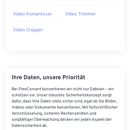
41
41
41
41
41
41
Video Kompressor
Video Trimmer
42
42
42
42
42
42
43
43
43
43
43
43
Video Cropper
44
44
44
44
44
44
45
45
45
45
45
45
46
46
46
46
46
46
47
47
47
47
47
47
Ihre Daten, unsere Priorität
48
48
48
48
48
48
49
49
49
49
49
49
Bei FreeConvert konvertieren wir nicht nur Dateien – wir
schützen sie. Unser robustes Sicherheitskonzept sorgt
50
50
50
50
50
50
dafür, dass Ihre Daten stets sicher sind, egal ob Sie Bilder,
51
51
51
51
51
51
Videos oder Dokumente konvertieren. Mit fortschrittlicher
Verschlüsselung, sicheren Rechenzentren und
52
52
52
52
52
52
sorgfältiger Überwachung decken wir jeden Aspekt der
Datensicherheit ab.
53
53
53
53
53
53