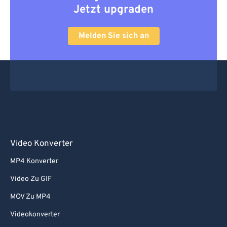
Jetzt upgraden
67
67
68
68
Melden Sie sich an
69
69
70
70
71
71
72
72
73
73
74
74
Video Konverter
75
75
MP4 Konverter
76
76
Video Zu GIF
77
77
MOV Zu MP4
78
78
Videokonverter
79
79