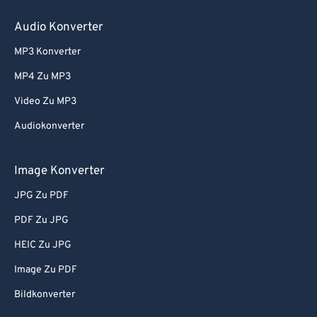
80
80
Audio Konverter
81
81
MP3 Konverter
82
82
MP4 Zu MP3
83
83
Video Zu MP3
84
84
Audiokonverter
85
85
86
86
Image Konverter
87
87
JPG Zu PDF
88
88
PDF Zu JPG
89
89
HEIC Zu JPG
90
90
Image Zu PDF
91
91
Bildkonverter
92
92