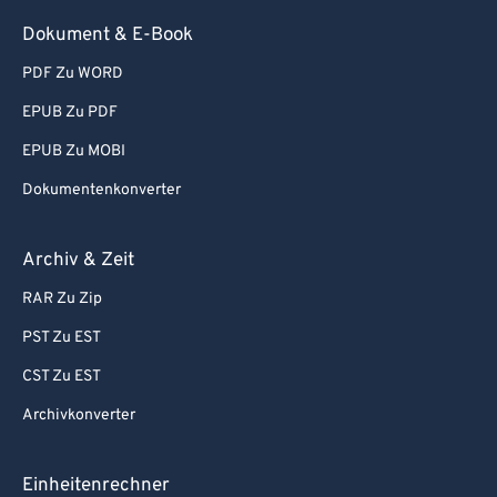
93
93
Dokument & E-Book
94
94
PDF Zu WORD
95
95
EPUB Zu PDF
96
96
EPUB Zu MOBI
97
97
Dokumentenkonverter
98
98
99
99
Archiv & Zeit
RAR Zu Zip
PST Zu EST
CST Zu EST
Archivkonverter
Einheitenrechner