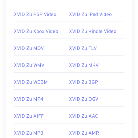
14
14
14
14
14
14
14
14
15
15
15
15
15
15
15
15
XVID Zu PSP Video
XVID Zu iPad Video
16
16
16
16
16
16
16
16
XVID Zu Xbox Video
XVID Zu Kindle Video
17
17
17
17
17
17
17
17
18
18
18
18
18
18
18
18
XVID Zu MOV
XVID Zu FLV
19
19
19
19
19
19
19
19
XVID Zu WMV
XVID Zu MKV
20
20
20
20
20
20
20
20
21
21
21
21
21
21
21
21
XVID Zu WEBM
XVID Zu 3GP
22
22
22
22
22
22
22
22
23
23
23
23
23
23
23
23
XVID Zu MP4
XVID Zu OGV
24
24
24
24
24
24
XVID Zu AIFF
XVID Zu AAC
25
25
25
25
25
25
26
26
26
26
26
26
XVID Zu MP3
XVID Zu AMR