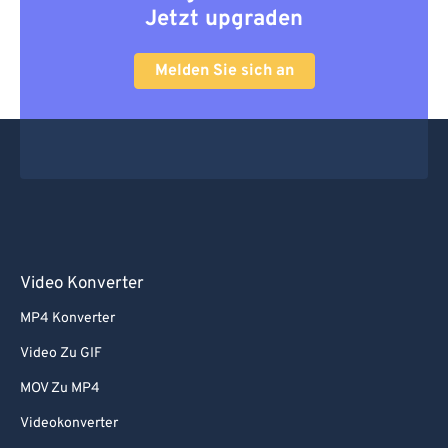
Jetzt upgraden
67
67
68
68
Melden Sie sich an
69
69
70
70
71
71
72
72
73
73
74
74
Video Konverter
75
75
MP4 Konverter
76
76
Video Zu GIF
77
77
MOV Zu MP4
78
78
Videokonverter
79
79