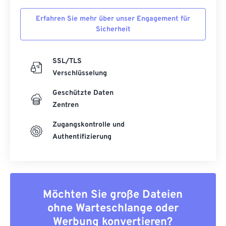
54
54
54
54
54
54
Erfahren Sie mehr über unser Engagement für
55
55
55
55
55
55
Sicherheit
56
56
56
56
56
56
SSL/TLS
57
57
57
57
57
57
Verschlüsselung
58
58
58
58
58
58
Geschützte Daten
59
59
59
59
59
59
Zentren
60
60
Zugangskontrolle und
61
61
Authentifizierung
62
62
63
63
64
64
Möchten Sie große Dateien
65
65
ohne Warteschlange oder
66
66
Werbung konvertieren?