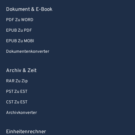
93
93
Dokument & E-Book
94
94
PDF Zu WORD
95
95
EPUB Zu PDF
96
96
EPUB Zu MOBI
97
97
Dokumentenkonverter
98
98
99
99
Archiv & Zeit
RAR Zu Zip
PST Zu EST
CST Zu EST
Archivkonverter
Einheitenrechner