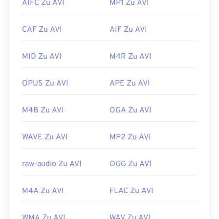
AIFC Zu AVI
MP1 Zu AVI
Plattformen, die Xvid-Dateien abspielen können,
werden aber auch von Hardware-Playern
sind beispielsweise
der VLC Media Player
und
unterstützt. Wenn sich eine AVI-Datei nicht öffnen
CAF Zu AVI
AIF Zu AVI
MPlayer
. Xvid unterstützt derzeit keine Untertitel
lässt, verwenden Sie
den VLC Media Player
.
oder interaktive Menüs, ist aber mit kostenlosen
Entwickelt von:
Microsoft
Tools von Drittanbietern kompatibel, die diese
MID Zu AVI
M4R Zu AVI
Erstveröffentlichung:
1992
Funktionen bereitstellen. Ein Beispiel hierfür ist
AutoGK
.
Nützliche Links:
OPUS Zu AVI
APE Zu AVI
Entwickelt von:
DivX
https://en.wikipedia.org/wiki/Audio_Video_Interleave
M4B Zu AVI
OGA Zu AVI
Erstveröffentlichung:
2001
https://tools.ietf.org/html/rfc2361
Nützliche Links:
WAVE Zu AVI
MP2 Zu AVI
https://en.wikipedia.org/wiki/Xvid
https://www.xvid.com/
raw-audio Zu AVI
OGG Zu AVI
M4A Zu AVI
FLAC Zu AVI
WMA Zu AVI
WAV Zu AVI