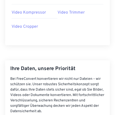
41
41
41
41
41
41
Video Kompressor
Video Trimmer
42
42
42
42
42
42
43
43
43
43
43
43
Video Cropper
44
44
44
44
44
44
45
45
45
45
45
45
46
46
46
46
46
46
47
47
47
47
47
47
Ihre Daten, unsere Priorität
48
48
48
48
48
48
49
49
49
49
49
49
Bei FreeConvert konvertieren wir nicht nur Dateien – wir
schützen sie. Unser robustes Sicherheitskonzept sorgt
50
50
50
50
50
50
dafür, dass Ihre Daten stets sicher sind, egal ob Sie Bilder,
51
51
51
51
51
51
Videos oder Dokumente konvertieren. Mit fortschrittlicher
Verschlüsselung, sicheren Rechenzentren und
52
52
52
52
52
52
sorgfältiger Überwachung decken wir jeden Aspekt der
Datensicherheit ab.
53
53
53
53
53
53