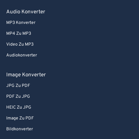
80
80
Audio Konverter
81
81
MP3 Konverter
82
82
MP4 Zu MP3
83
83
Video Zu MP3
84
84
Audiokonverter
85
85
86
86
Image Konverter
87
87
JPG Zu PDF
88
88
PDF Zu JPG
89
89
HEIC Zu JPG
90
90
Image Zu PDF
91
91
Bildkonverter
92
92