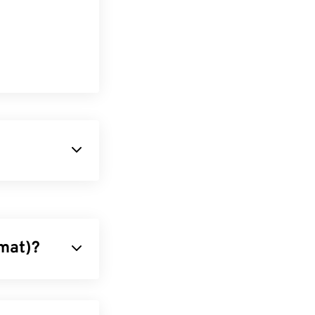
lmclips. Es
teien,
t sich um ein
rmat)?
ger digitaler
 Version 2.0
ndern,