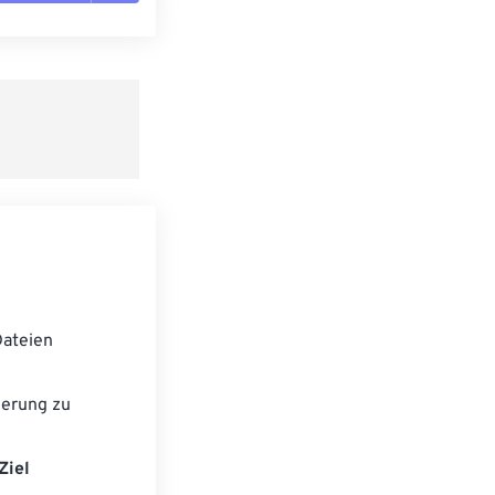
n zurücksetzen
 anwenden
speichern
ateien
ierung zu
Ziel