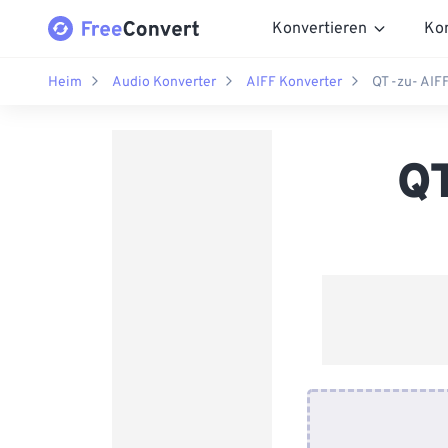
Konvertieren
Ko
Heim
Audio Konverter
AIFF Konverter
QT -zu- AIF
QT