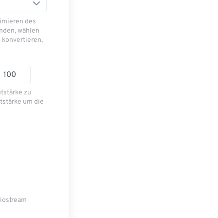
imieren des
nden, wählen
 konvertieren,
utstärke zu
tstärke um die
diostream