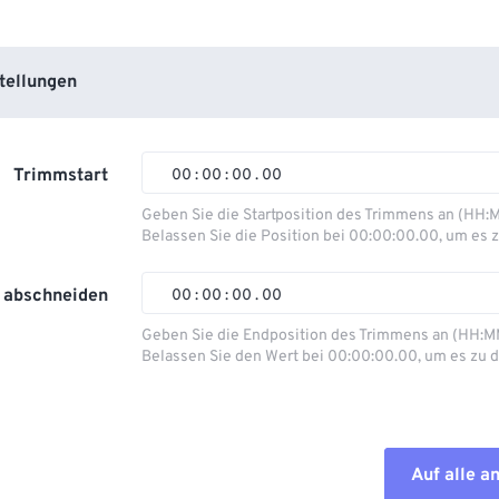
tellungen
Trimmstart
00
:
00
:
00
.
00
Geben Sie die Startposition des Trimmens an (HH:
Belassen Sie die Position bei 00:00:00.00, um es z
00
00
00
00
01
01
01
01
 abschneiden
00
:
00
:
00
.
00
02
02
02
02
Geben Sie die Endposition des Trimmens an (HH:M
Belassen Sie den Wert bei 00:00:00.00, um es zu d
03
03
03
03
00
00
00
00
04
04
04
04
01
01
01
01
05
05
05
05
02
02
02
02
Auf alle 
06
06
06
06
03
03
03
03