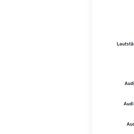
Lautstä
Aud
Audi
Au