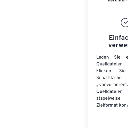
herunter
Einfa
verwe
Laden Sie ei
Quelldateie
klicken Si
Schaltfläche
„Konvertieren“
Quelldateien
stapelwei
Zielformat konv