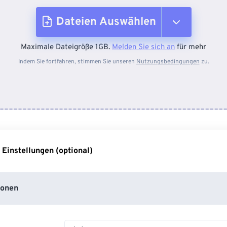
Dateien Auswählen
Maximale Dateigröße 1GB.
Melden Sie sich an
für mehr
Vom Gerät
Indem Sie fortfahren, stimmen Sie unseren
Nutzungsbedingungen
zu.
Von Dropbox
Von Google Drive
 Einstellungen (optional)
Von OneDrive
ionen
Von URL