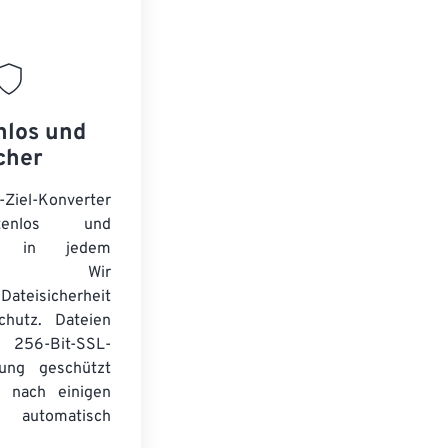
nlos und
cher
-Ziel-Konverter
tenlos und
ert in jedem
wser. Wir
Dateisicherheit
chutz. Dateien
256-Bit-SSL-
lung geschützt
 nach einigen
automatisch