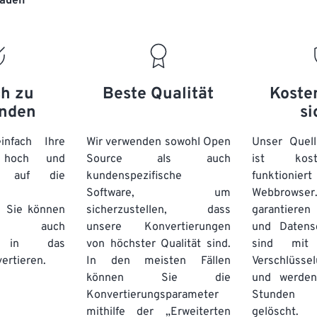
laden“
20
20
20
20
17
17
17
17
21
21
21
21
18
18
18
18
22
22
22
22
19
19
19
19
23
23
23
23
20
20
20
20
ch zu
Beste Qualität
Koste
24
24
24
nden
si
21
21
21
21
25
25
25
22
22
22
22
nfach Ihre
Wir verwenden sowohl Open
Unser Quell
26
26
26
n hoch und
Source als auch
23
23
23
23
ist kos
e auf die
kundenspezifische
funktioni
27
27
27
24
24
24
Software, um
Webbro
28
28
28
25
25
25
. Sie können
sicherzustellen, dass
garantieren 
auch
unsere Konvertierungen
29
29
29
und Datens
26
26
26
se in das
von höchster Qualität sind.
sind mit 
30
30
30
27
27
27
ertieren.
In den meisten Fällen
Verschlüsse
31
31
31
können Sie die
und werden
28
28
28
Konvertierungsparameter
Stunden 
32
32
32
29
29
29
mithilfe der „Erweiterten
gelöscht.