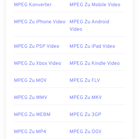
12
12
12
12
12
12
12
12
MPEG Konverter
MPEG Zu Mobile Video
13
13
13
13
13
13
13
13
MPEG Zu iPhone Video
MPEG Zu Android
14
14
14
14
14
14
14
14
Video
15
15
15
15
15
15
15
15
16
16
16
16
16
16
16
16
MPEG Zu PSP Video
MPEG Zu iPad Video
17
17
17
17
17
17
17
17
MPEG Zu Xbox Video
MPEG Zu Kindle Video
18
18
18
18
18
18
18
18
19
19
19
19
19
19
19
19
MPEG Zu MOV
MPEG Zu FLV
20
20
20
20
20
20
20
20
21
21
21
21
21
21
21
21
MPEG Zu WMV
MPEG Zu MKV
22
22
22
22
22
22
22
22
MPEG Zu WEBM
MPEG Zu 3GP
23
23
23
23
23
23
23
23
24
24
24
24
24
24
MPEG Zu MP4
MPEG Zu OGV
25
25
25
25
25
25