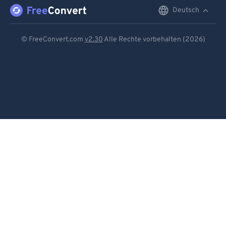
Deutsch
English
Deutsch
© FreeConvert.com
v2.30
Alle Rechte vorbehalten (2026)
Español
Français
Português
Italiano
Dutch
日本語
简体中文
繁體中文
한국어