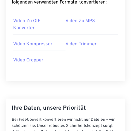
folgenden verwandten Formate konvertieren:
39
39
39
39
39
39
40
40
40
40
40
40
Video Zu GIF
Video Zu MP3
41
41
41
41
41
41
Konverter
42
42
42
42
42
42
Video Kompressor
Video Trimmer
43
43
43
43
43
43
44
44
44
44
44
44
Video Cropper
45
45
45
45
45
45
46
46
46
46
46
46
47
47
47
47
47
47
48
48
48
48
48
48
49
49
49
49
49
49
Ihre Daten, unsere Priorität
50
50
50
50
50
50
Bei FreeConvert konvertieren wir nicht nur Dateien – wir
schützen sie. Unser robustes Sicherheitskonzept sorgt
51
51
51
51
51
51