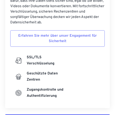
dafür, dass Ihre Daten stets sicher sind, egal ob Sie Bilder,
52
52
52
52
52
52
Videos oder Dokumente konvertieren. Mit fortschrittlicher
Verschlüsselung, sicheren Rechenzentren und
53
53
53
53
53
53
sorgfältiger Überwachung decken wir jeden Aspekt der
54
54
54
54
54
54
Datensicherheit ab.
55
55
55
55
55
55
Erfahren Sie mehr über unser Engagement für
56
56
56
56
56
56
Sicherheit
57
57
57
57
57
57
58
58
58
58
58
58
SSL/TLS
Verschlüsselung
59
59
59
59
59
59
Geschützte Daten
60
60
Zentren
61
61
Zugangskontrolle und
62
62
Authentifizierung
63
63
64
64