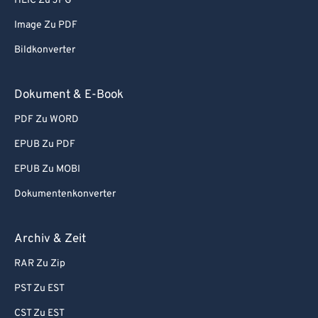
HEIC Zu JPG
91
91
92
92
Image Zu PDF
93
93
Bildkonverter
94
94
Dokument & E-Book
95
95
PDF Zu WORD
96
96
EPUB Zu PDF
97
97
EPUB Zu MOBI
98
98
99
99
Dokumentenkonverter
Archiv & Zeit
RAR Zu Zip
PST Zu EST
CST Zu EST