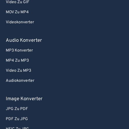
78
78
Video Zu GIF
79
79
MOV Zu MP4
80
80
Videokonverter
81
81
Audio Konverter
82
82
MP3 Konverter
83
83
MP4 Zu MP3
84
84
85
85
Video Zu MP3
86
86
Audiokonverter
87
87
Image Konverter
88
88
JPG Zu PDF
89
89
PDF Zu JPG
90
90