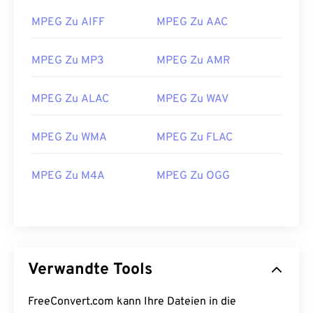
MPEG Zu AIFF
MPEG Zu AAC
26
26
26
26
26
26
27
27
27
27
27
27
MPEG Zu MP3
MPEG Zu AMR
28
28
28
28
28
28
29
29
29
29
29
29
MPEG Zu ALAC
MPEG Zu WAV
30
30
30
30
30
30
MPEG Zu WMA
MPEG Zu FLAC
31
31
31
31
31
31
32
32
32
32
32
32
MPEG Zu M4A
MPEG Zu OGG
33
33
33
33
33
33
34
34
34
34
34
34
35
35
35
35
35
35
36
36
36
36
36
36
Verwandte Tools
37
37
37
37
37
37
FreeConvert.com kann Ihre Dateien in die
38
38
38
38
38
38