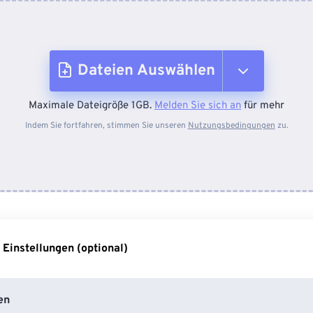
Dateien Auswählen
Maximale Dateigröße 1GB.
Melden Sie sich an
für mehr
Vom Gerät
Indem Sie fortfahren, stimmen Sie unseren
Nutzungsbedingungen
zu.
Von Dropbox
Von Google Drive
 Einstellungen (optional)
Von OneDrive
en
Von URL