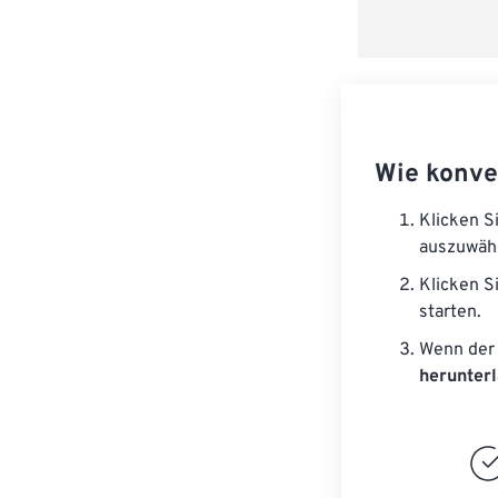
Wie konve
Klicken S
auszuwäh
Klicken S
starten.
Wenn der 
herunter