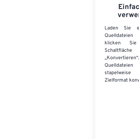
Einfa
verwe
Laden Sie ei
Quelldateie
klicken Si
Schaltfläche
„Konvertieren“
Quelldateien
stapelwei
Zielformat konv