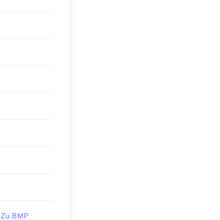
 Anwendungen
 Vektorbild
m Öffnen von
e Photos
und
 Zu BMP