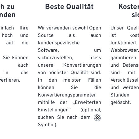
ch zu
Beste Qualität
Koste
nden
si
nfach Ihre
Wir verwenden sowohl Open
Unser Quell
n hoch und
Source als auch
ist kos
e auf die
kundenspezifische
funktioni
Software, um
Webbro
. Sie können
sicherzustellen, dass
garantieren 
auch
unsere Konvertierungen
und Datens
se in das
von höchster Qualität sind.
sind mit 
ertieren.
In den meisten Fällen
Verschlüsse
können Sie die
und werden
Konvertierungsparameter
Stunden 
mithilfe der „Erweiterten
gelöscht.
Einstellungen“ (optional,
suchen Sie nach dem
Symbol).