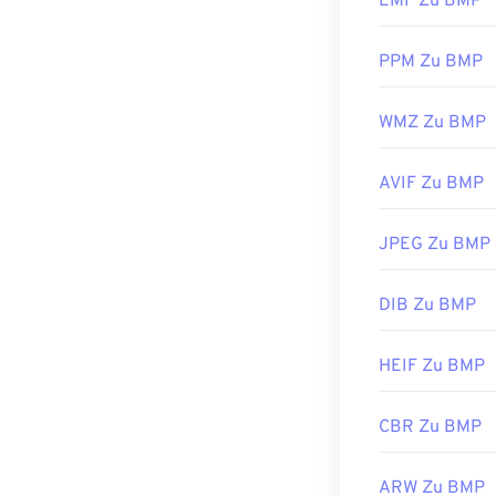
EMF Zu BMP
BMP-Dateien la
PPM Zu BMP
erstellen, beis
konvertieren m
BMP-Dateien s
WMZ Zu BMP
ColorStrokes
.
AVIF Zu BMP
Entwickelt von
JPEG Zu BMP
Erstveröffentl
Nützliche Link
DIB Zu BMP
https://en.wik
HEIF Zu BMP
https://docs.
CBR Zu BMP
ARW Zu BMP