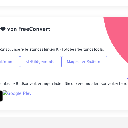
Alle Optione
Aus Vorgabe
❤️
von
FreeConvert
Als Vorgabe 
pSnap, unsere leistungsstarken KI-Fotobearbeitungstools.
ntfernen
KI-Bildgenerator
Magischer Radierer
einfache Bildkonvertierungen laden Sie unsere mobilen Konverter heru