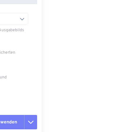
 Ausgabebilds
eicherten
 und
anwenden