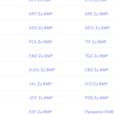
DJV Zu BMP
EPS Zu BMP
ssen sich nicht nur öffnen, sondern auch mit vielen anderen
ART Zu BMP
DPX Zu BMP
pielsweise mit
Adobe Illustrator
. Wenn Sie die BMP-Datei in ein
öchten, empfiehlt sich
CorelDRAW
. Weitere Anwendungen zu
ind Adobe
Photoshop
, Microsoft
Photos
,
Apple Preview
,
Appl
DDS Zu BMP
HEIC Zu BMP
PCX Zu BMP
TIF Zu BMP
:
Microsoft Corporation
EMZ Zu BMP
TGA Zu BMP
ichung:
20. November 1985
s:
DJVU Zu BMP
CBZ Zu BMP
ipedia.org/wiki/BMP_file_format
JXL Zu BMP
ICO Zu BMP
microsoft.com/en-us/windows/win32/gdi/bitmaps
JFIF Zu BMP
PSB Zu BMP
X3F Zu BMP
Panasonic RAW