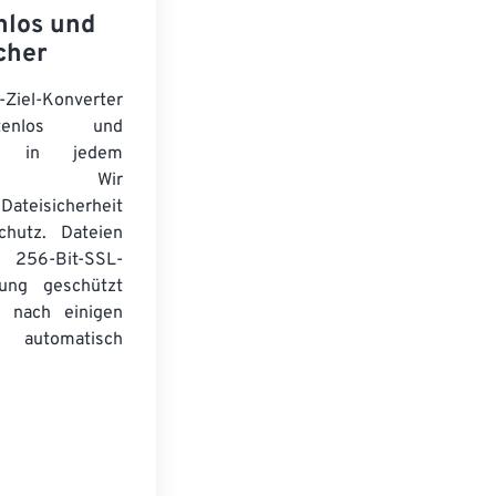
nlos und
cher
-Ziel-Konverter
tenlos und
ert in jedem
wser. Wir
Dateisicherheit
chutz. Dateien
256-Bit-SSL-
lung geschützt
 nach einigen
automatisch