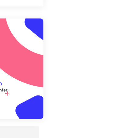
n zurücksetzen
 anwenden
speichern
nter.