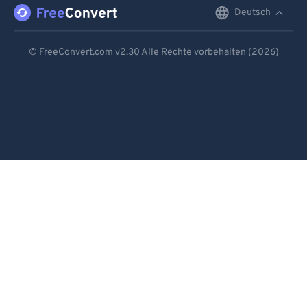
Deutsch
English
Deutsch
© FreeConvert.com
v2.30
Alle Rechte vorbehalten (2026)
Español
Français
Português
Italiano
Dutch
日本語
简体中文
繁體中文
한국어