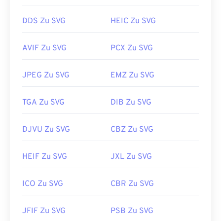
geöffnet und bearbeitet werden. Installieren Sie
https://www.file-extensions.org/tiff-file-extension
dazu zunächst das Plug-in
„SVG Kit
für Adobe
DDS Zu SVG
HEIC Zu SVG
Creative Suite“. Die Konvertierung von SVG-
Dateien ist mithilfe verschiedener Online-Tools
AVIF Zu SVG
PCX Zu SVG
möglich. Für die Konvertierung in Nicht-Vektor-
Dateitypen nutzen Sie unsere Tools
„SVG zu GIF“
oder
„SVG zu PDF“
. Für die Konvertierung in
JPEG Zu SVG
EMZ Zu SVG
Vektordateien wie SVG zu JPG nutzen Sie unsere
Tools
„SVG zu JPG“
oder
„SVG zu PNG“
.
TGA Zu SVG
DIB Zu SVG
DJVU Zu SVG
CBZ Zu SVG
Entwickelt von:
World Wide Web Consortium
(W3C)
HEIF Zu SVG
JXL Zu SVG
Erstveröffentlichung:
4. September 2001
Nützliche Links:
ICO Zu SVG
CBR Zu SVG
https://www.lifewire.com/svg-file-4120603
https://en.wikipedia.org/wiki/Scalable_Vector_Graphics
JFIF Zu SVG
PSB Zu SVG