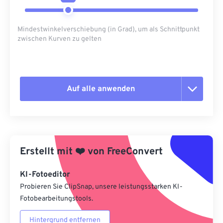
Mindestwinkelverschiebung (in Grad), um als Schnittpunkt
zwischen Kurven zu gelten
Auf alle anwenden
Alle Optionen zurücksetzen
Aus Vorgabe anwenden
Erstellt mit
❤️
von
FreeConvert
Als Vorgabe speichern
KI-Fotoeditor
Probieren Sie ClipSnap, unsere leistungsstarken KI-
Fotobearbeitungstools.
Hintergrund entfernen