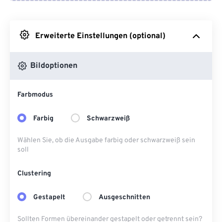
Von Google Drive
Erweiterte Einstellungen (optional)
Von OneDrive
Bildoptionen
Von URL
Farbmodus
Farbig
Schwarzweiß
Wählen Sie, ob die Ausgabe farbig oder schwarzweiß sein
soll
Clustering
Gestapelt
Ausgeschnitten
Sollten Formen übereinander gestapelt oder getrennt sein?