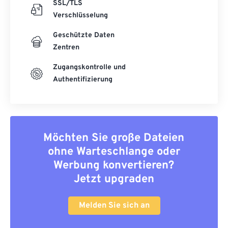
SSL/TLS
Verschlüsselung
Geschützte Daten
Zentren
Zugangskontrolle und
Authentifizierung
Möchten Sie große Dateien
ohne Warteschlange oder
Werbung konvertieren?
Jetzt upgraden
Melden Sie sich an