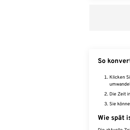
So konver
Klicken Si
umwandel
Die Zeit i
Sie könne
Wie spät i