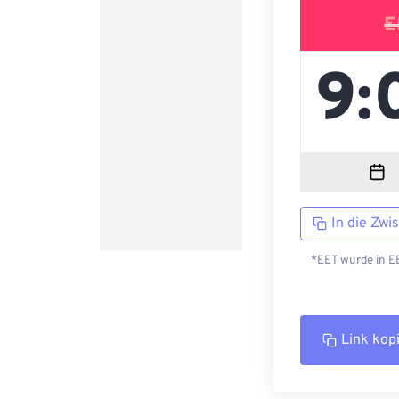
E
In die Zwi
*EET wurde in EE
Link kop