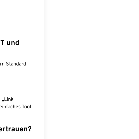
ET und
ern Standard
e „Link
einfaches Tool
ertrauen?