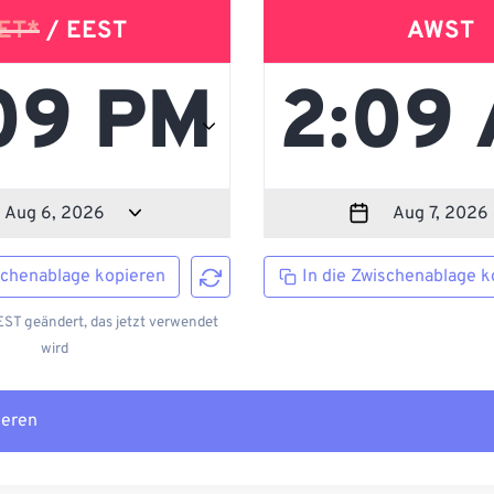
ET*
/ EEST
AWST
schenablage kopieren
In die Zwischenablage k
ST geändert, das jetzt verwendet
wird
ieren