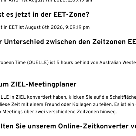
it in AWST ist August 7th 2026, 2:09:20 am
st es jetzt in der EET-Zone?
it in EET ist August 6th 2026, 9:09:20 pm
er Unterschied zwischen den Zeitzonen E
ropean Time (QUELLE) ist 5 hours behind von Australian West
um ZIEL-Meetingplaner
LE in ZIEL konvertiert haben, klicken Sie auf die Schaltfläch
iese Zeit mit einem Freund oder Kollegen zu teilen. Es ist ein 
n Meetings über zwei verschiedene Zeitzonen hinweg.
lten Sie unserem Online-Zeitkonverter v