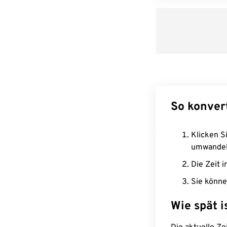
So konver
Klicken Si
umwandel
Die Zeit i
Sie könne
Wie spät i