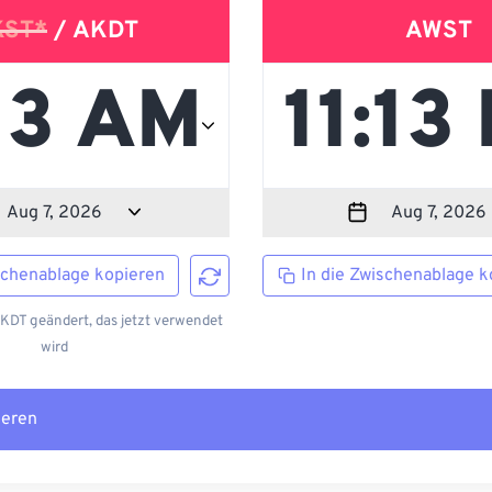
KST*
/ AKDT
AWST
schenablage kopieren
In die Zwischenablage k
KDT geändert, das jetzt verwendet
wird
ieren