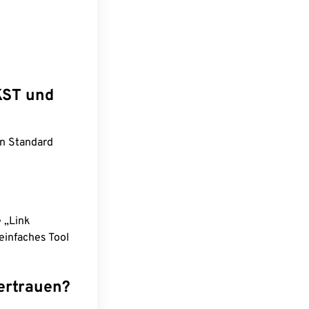
KST und
rn Standard
e „Link
einfaches Tool
ertrauen?