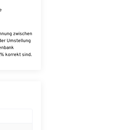
e
chnung zwischen
 der Umstellung
tenbank
% korrekt sind.