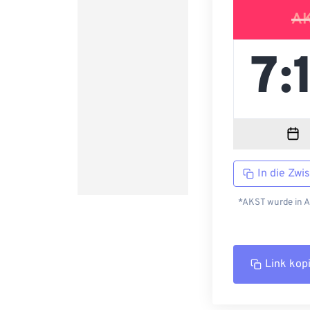
A
In die Zwi
*AKST wurde in A
Link kop