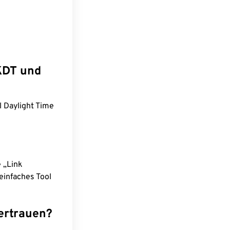
KDT und
l Daylight Time
e „Link
einfaches Tool
ertrauen?