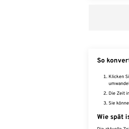
So konver
Klicken Si
umwandel
Die Zeit i
Sie könne
Wie spät i