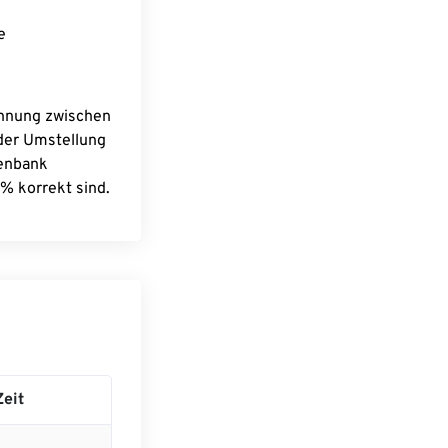
e
chnung zwischen
 der Umstellung
tenbank
% korrekt sind.
eit