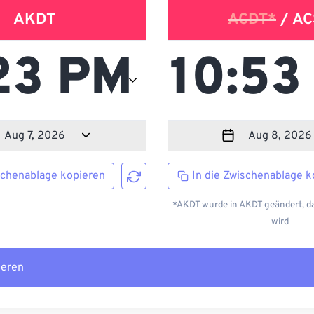
AKDT
ACDT*
/ AC
schenablage kopieren
In die Zwischenablage k
*AKDT wurde in AKDT geändert, da
wird
ieren