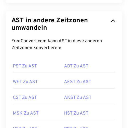
AST in andere Zeitzonen
umwandeln
FreeConvert.com kann AST in diese anderen
Zeitzonen konvertieren:
PST Zu AST
ADT Zu AST
WET Zu AST
AEST Zu AST
CST Zu AST
AKST Zu AST
MSK Zu AST
HST Zu AST