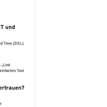
ST und
rd Time (ZIEL).
e „Link
einfaches Tool
ertrauen?
e