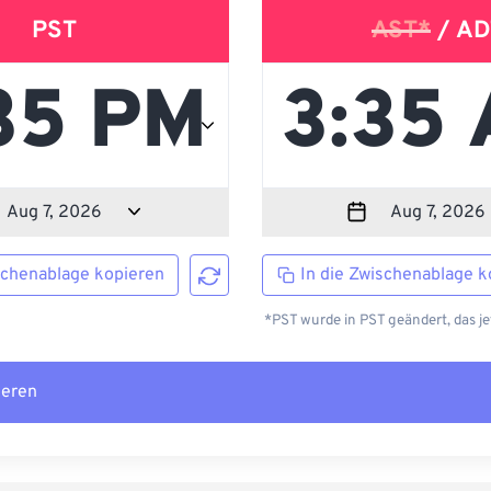
PST
AST*
/ AD
schenablage kopieren
In die Zwischenablage k
*PST wurde in PST geändert, das je
ieren