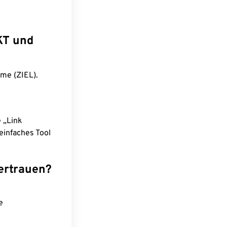
KT und
me (ZIEL).
e „Link
einfaches Tool
ertrauen?
e