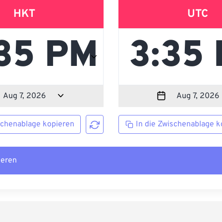
HKT
UTC
schenablage kopieren
In die Zwischenablage k
ieren