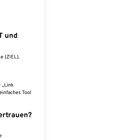
T und
e (ZIEL).
e „Link
einfaches Tool
ertrauen?
e