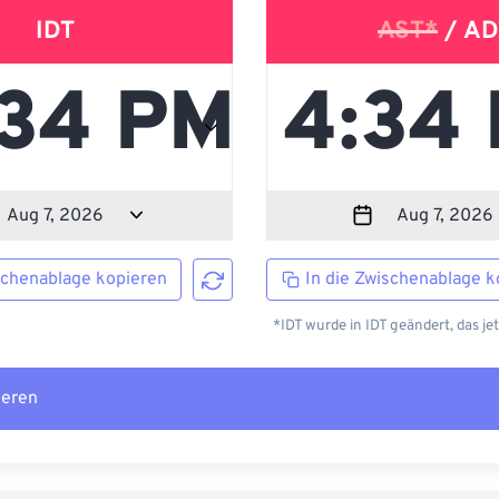
IDT
AST*
/ AD
schenablage kopieren
In die Zwischenablage k
*IDT wurde in IDT geändert, das je
ieren