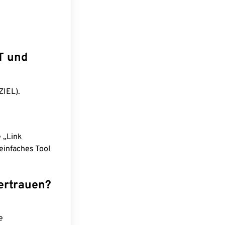
T und
ZIEL).
e „Link
einfaches Tool
ertrauen?
e