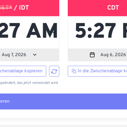
IST*
/ IDT
CDT
schenablage kopieren
In die Zwischenablage k
 geändert, das jetzt verwendet wird
ieren