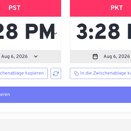
PST
PKT
schenablage kopieren
In die Zwischenablage k
ieren