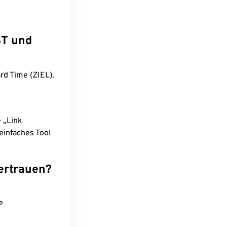
ST und
rd Time (ZIEL).
e „Link
einfaches Tool
ertrauen?
e