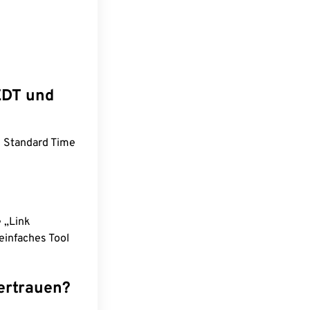
EDT und
n Standard Time
e „Link
einfaches Tool
ertrauen?