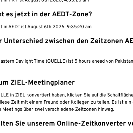
it in PKT ist August 6th 2026, 4:35:21 am
st es jetzt in der AEDT-Zone?
it in AEDT ist August 6th 2026, 9:35:21 am
er Unterschied zwischen den Zeitzonen A
 Eastern Daylight Time (QUELLE) ist 5 hours ahead von Pakista
um ZIEL-Meetingplaner
LE in ZIEL konvertiert haben, klicken Sie auf die Schaltfläch
iese Zeit mit einem Freund oder Kollegen zu teilen. Es ist ein 
n Meetings über zwei verschiedene Zeitzonen hinweg.
lten Sie unserem Online-Zeitkonverter v