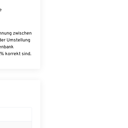
e
chnung zwischen
 der Umstellung
tenbank
% korrekt sind.