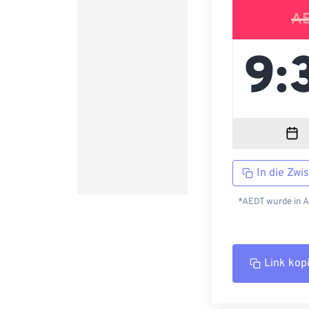
A
In die Zwi
*AEDT wurde in A
Link kop