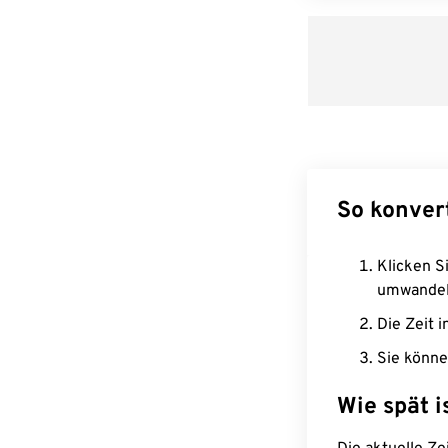
So konver
Klicken Si
umwandel
Die Zeit i
Sie könne
Wie spät i