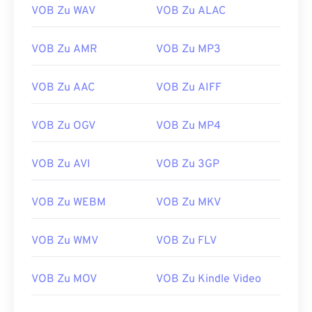
VOB Zu WAV
VOB Zu ALAC
VOB Zu AMR
VOB Zu MP3
VOB Zu AAC
VOB Zu AIFF
00
00
00
00
00
00
00
00
VOB Zu OGV
VOB Zu MP4
00
00
00
00
00
00
00
00
VOB Zu AVI
VOB Zu 3GP
01
01
01
01
01
01
01
01
02
02
02
02
02
02
02
02
VOB Zu WEBM
VOB Zu MKV
03
03
03
03
03
03
03
03
VOB Zu WMV
VOB Zu FLV
04
04
04
04
04
04
04
04
05
05
05
05
05
05
05
05
VOB Zu MOV
VOB Zu Kindle Video
06
06
06
06
06
06
06
06