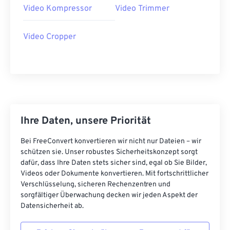
Video Kompressor
Video Trimmer
21
21
21
21
21
21
21
21
22
22
22
22
22
22
22
22
Video Cropper
23
23
23
23
23
23
23
23
24
24
24
24
24
24
25
25
25
25
25
25
26
26
26
26
26
26
Ihre Daten, unsere Priorität
27
27
27
27
27
27
28
28
28
28
28
28
Bei FreeConvert konvertieren wir nicht nur Dateien – wir
schützen sie. Unser robustes Sicherheitskonzept sorgt
29
29
29
29
29
29
dafür, dass Ihre Daten stets sicher sind, egal ob Sie Bilder,
30
30
30
30
30
30
Videos oder Dokumente konvertieren. Mit fortschrittlicher
Verschlüsselung, sicheren Rechenzentren und
31
31
31
31
31
31
sorgfältiger Überwachung decken wir jeden Aspekt der
Datensicherheit ab.
32
32
32
32
32
32
33
33
33
33
33
33