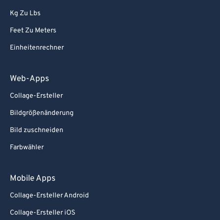
86
86
Kg Zu Lbs
87
87
Feet Zu Meters
88
88
Einheitenrechner
89
89
90
90
Web-Apps
91
91
Collage-Ersteller
92
92
Bildgrößenänderung
93
93
Bild zuschneiden
94
94
Farbwähler
95
95
96
96
Mobile Apps
97
97
Collage-Ersteller Android
98
98
Collage-Ersteller iOS
99
99