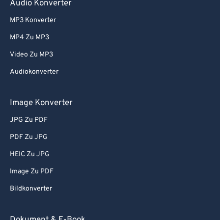
Audio Konverter
60
60
MP3 Konverter
61
61
MP4 Zu MP3
62
62
Video Zu MP3
63
63
Audiokonverter
64
64
65
65
Image Konverter
66
66
JPG Zu PDF
67
67
PDF Zu JPG
68
68
HEIC Zu JPG
69
69
Image Zu PDF
70
70
Bildkonverter
71
71
72
72