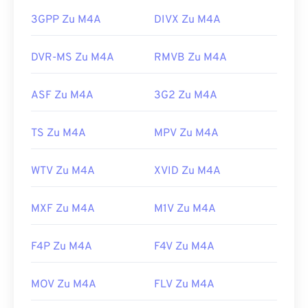
Entwickelt von:
DVD Forum
Darüber hinaus lässt sich M4A im
VLC Media
3GPP Zu M4A
DIVX Zu M4A
Erstveröffentlichung:
1997
Player
,
Adobe Premiere Pro
,
Elmedia Player
,
Winamp
und einer Vielzahl anderer Programme
Nützliche Links:
DVR-MS Zu M4A
RMVB Zu M4A
öffnen.
https://en.wikipedia.org/wiki/VOB
Entwickelt von:
ISO
/
IEC
,
Moving Pictures
ASF Zu M4A
3G2 Zu M4A
https://www.videohelp.com/dvd#tech
Experts Group
Erstveröffentlichung:
2001
TS Zu M4A
MPV Zu M4A
Nützliche Links:
WTV Zu M4A
XVID Zu M4A
https://en.wikipedia.org/wiki/MPEG-4_Part_14
https://www.loc.gov/preservation/digital/formats/fdd/
MXF Zu M4A
M1V Zu M4A
F4P Zu M4A
F4V Zu M4A
MOV Zu M4A
FLV Zu M4A