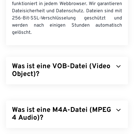
funktioniert in jedem Webbrowser. Wir garantieren
Dateisicherheit und Datenschutz. Dateien sind mit
256-Bit-SSL-Verschlüsselung geschützt und
werden nach einigen Stunden automatisch
gelöscht.
Was ist eine VOB-Datei (Video
Object)?
Video Object (VOB) ist ein Containerdateiformat
für
DVD-
Filmdateien. Kommerzielle DVD-Dateien
mit urheberrechtlich geschütztem Inhalt verfügen
Was ist eine M4A-Datei (MPEG
fast immer über einen Kopierschutz,
beispielsweise
4 Audio)?
die Content Scramble System (CSS)
-Verschlüsselung, die von der
DVD Copy Control
Association (DVD CCA)
lizenziert und verwaltet
MPEG 4 Audio (M4A) komprimiert und kodiert