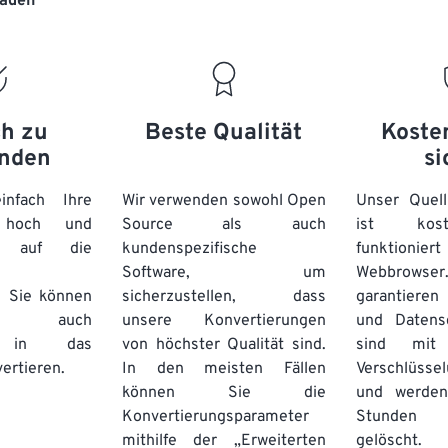
laden“
20
20
20
20
17
17
17
17
21
21
21
21
18
18
18
18
22
22
22
22
19
19
19
19
23
23
23
23
20
20
20
20
ch zu
Beste Qualität
Koste
24
24
24
nden
si
21
21
21
21
25
25
25
22
22
22
22
nfach Ihre
Wir verwenden sowohl Open
Unser Quell
26
26
26
n hoch und
Source als auch
23
23
23
23
ist kos
e auf die
kundenspezifische
funktioni
27
27
27
24
24
24
Software, um
Webbro
28
28
28
25
25
25
. Sie können
sicherzustellen, dass
garantieren 
auch
unsere Konvertierungen
29
29
29
und Datens
26
26
26
se in das
von höchster Qualität sind.
sind mit 
30
30
30
27
27
27
ertieren.
In den meisten Fällen
Verschlüsse
31
31
31
können Sie die
und werden
28
28
28
Konvertierungsparameter
Stunden 
32
32
32
29
29
29
mithilfe der „Erweiterten
gelöscht.