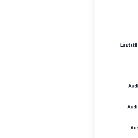
Lautstä
Aud
Audi
Au