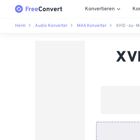
Konvertieren
Ko
Heim
Audio Konverter
M4A Konverter
XVID -zu- M
XVI