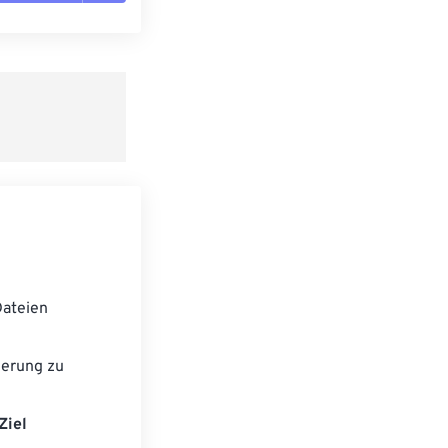
n zurücksetzen
 anwenden
speichern
ateien
ierung zu
Ziel