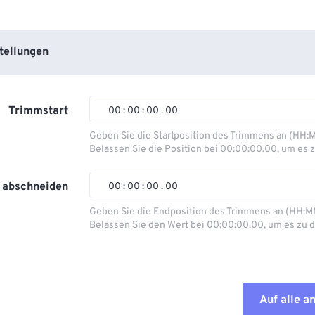
tellungen
Trimmstart
00
:
00
:
00
.
00
Geben Sie die Startposition des Trimmens an (HH:
Belassen Sie die Position bei 00:00:00.00, um es z
00
00
00
00
01
01
01
01
 abschneiden
00
:
00
:
00
.
00
02
02
02
02
Geben Sie die Endposition des Trimmens an (HH:M
Belassen Sie den Wert bei 00:00:00.00, um es zu d
03
03
03
03
00
00
00
00
04
04
04
04
01
01
01
01
05
05
05
05
02
02
02
02
Auf alle 
06
06
06
06
03
03
03
03