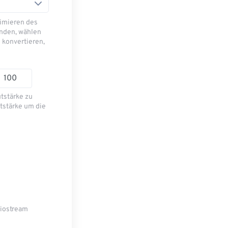
imieren des
nden, wählen
 konvertieren,
utstärke zu
tstärke um die
diostream