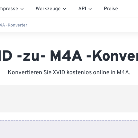
mpresse
Werkzeuge
API
Preise
4A -Konverter
D -zu- M4A -Konve
Konvertieren Sie XVID kostenlos online in M4A.