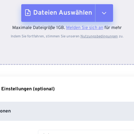
Dateien Auswählen
Maximale Dateigröße 1GB.
Melden Sie sich an
für mehr
Vom Gerät
Indem Sie fortfahren, stimmen Sie unseren
Nutzungsbedingungen
zu.
Von Dropbox
Von Google Drive
 Einstellungen (optional)
Von OneDrive
ionen
Von URL