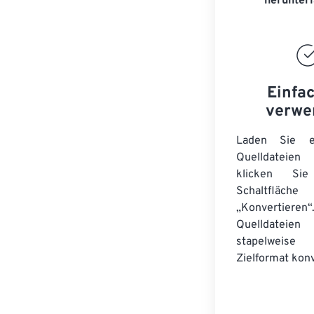
herunter
Einfa
verwe
Laden Sie ei
Quelldateie
klicken Si
Schaltfläche
„Konvertieren“
Quelldateien
stapelwei
Zielformat konv