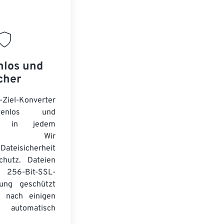
nlos und
cher
-Ziel-Konverter
tenlos und
ert in jedem
wser. Wir
Dateisicherheit
chutz. Dateien
256-Bit-SSL-
lung geschützt
 nach einigen
automatisch