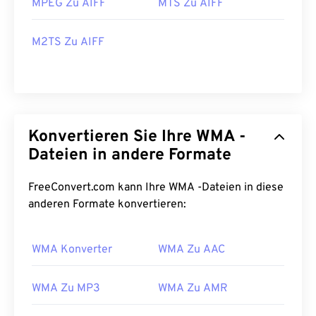
MPEG Zu AIFF
MTS Zu AIFF
M2TS Zu AIFF
Konvertieren Sie Ihre WMA -
Dateien in andere Formate
FreeConvert.com kann Ihre WMA -Dateien in diese
00
00
00
00
00
00
00
00
anderen Formate konvertieren:
00
00
00
00
00
00
00
00
WMA Konverter
WMA Zu AAC
01
01
01
01
01
01
01
01
WMA Zu MP3
WMA Zu AMR
02
02
02
02
02
02
02
02