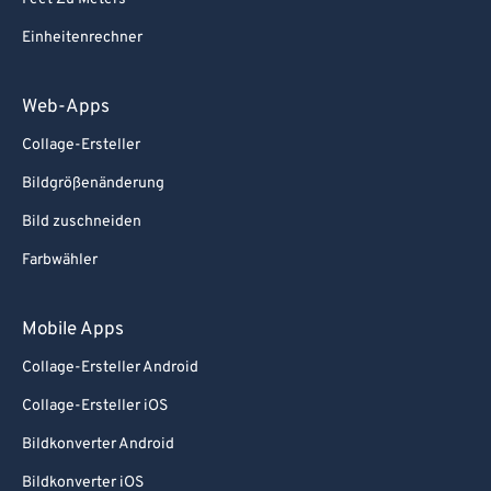
82
82
83
83
Einheitenrechner
84
84
Web-Apps
85
85
Collage-Ersteller
86
86
Bildgrößenänderung
87
87
Bild zuschneiden
88
88
89
89
Farbwähler
90
90
Mobile Apps
91
91
Collage-Ersteller Android
92
92
Collage-Ersteller iOS
93
93
Bildkonverter Android
94
94
Bildkonverter iOS
95
95