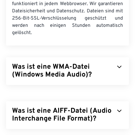
funktioniert in jedem Webbrowser. Wir garantieren
Dateisicherheit und Datenschutz. Dateien sind mit
256-Bit-SSL-Verschlüsselung geschützt und
werden nach einigen Stunden automatisch
gelöscht.
Was ist eine WMA-Datei
(Windows Media Audio)?
Microsoft entwickelte das Dateiformat
Windows
Media Audio (WMA)
ursprünglich als Konkurrenz
zum MP3-Dateiformat. WMA ist sowohl ein Audio-
Was ist eine AIFF-Datei (Audio
Codec als auch ein Audioformat. Seit seiner
Einführung im Jahr 1999 hat sich WMA
Interchange File Format)?
weiterentwickelt und mehrere aktualisierte
Versionen hervorgebracht:
WMA Pro
,
WMA
Apple
hat das Audio Interchange File Format (AIFF)