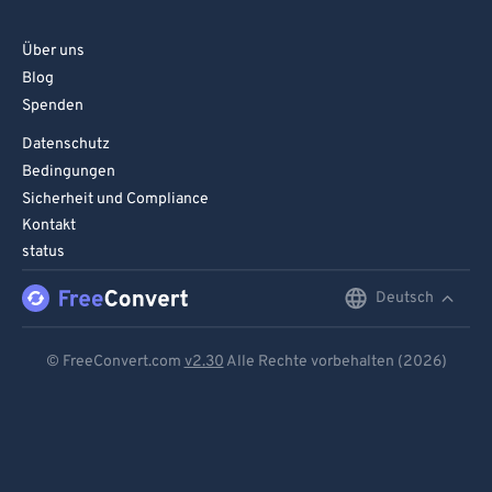
96
96
Über uns
97
97
Blog
98
98
Spenden
99
99
Datenschutz
Bedingungen
Sicherheit und Compliance
Kontakt
status
Deutsch
English
Deutsch
© FreeConvert.com
v2.30
Alle Rechte vorbehalten (2026)
Español
Français
Português