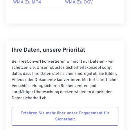
WMA Zu MP4
WMA Zu OGV
17
17
17
17
17
17
17
17
18
18
18
18
18
18
18
18
19
19
19
19
19
19
19
19
20
20
20
20
20
20
20
20
21
21
21
21
21
21
21
21
Ihre Daten, unsere Priorität
22
22
22
22
22
22
22
22
Bei FreeConvert konvertieren wir nicht nur Dateien – wir
23
23
23
23
23
23
23
23
schützen sie. Unser robustes Sicherheitskonzept sorgt
dafür, dass Ihre Daten stets sicher sind, egal ob Sie Bilder,
24
24
24
24
24
24
Videos oder Dokumente konvertieren. Mit fortschrittlicher
Verschlüsselung, sicheren Rechenzentren und
25
25
25
25
25
25
sorgfältiger Überwachung decken wir jeden Aspekt der
26
26
26
26
26
26
Datensicherheit ab.
27
27
27
27
27
27
Erfahren Sie mehr über unser Engagement für
28
28
28
28
28
28
Sicherheit
29
29
29
29
29
29