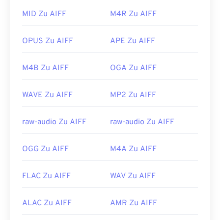
Versionen für
Apple iOS
,
Google Android
und
einem
Android-
oder Nicht-Apple-Gerät
Windows Phone/Windows 10 Mobile
verfügt.
konvertieren müssen, um sie öffnen zu können –
MID Zu AIFF
M4R Zu AIFF
wahrscheinlich in eine MP3-Datei. Mobile Apple-
Entwickelt von:
Microsoft
Produkte öffnen AIFF-Dateien ohne
OPUS Zu AIFF
APE Zu AIFF
Erstveröffentlichung:
1999
Dateikonvertierung.
Nützliche Links:
Entwickelt von:
Apple Inc.
M4B Zu AIFF
OGA Zu AIFF
https://en.wikipedia.org/wiki/Windows_Media_Audio
Erstveröffentlichung:
1988
WAVE Zu AIFF
MP2 Zu AIFF
https://docs.microsoft.com/en-
Nützliche Links:
us/windows/desktop/medfound/windows-media-
https://en.wikipedia.org/wiki/Audio_Interchange_File_F
codecs
raw-audio Zu AIFF
raw-audio Zu AIFF
https://www.lifewire.com/aiff-aif-aifc-files-
2619569
OGG Zu AIFF
M4A Zu AIFF
FLAC Zu AIFF
WAV Zu AIFF
ALAC Zu AIFF
AMR Zu AIFF