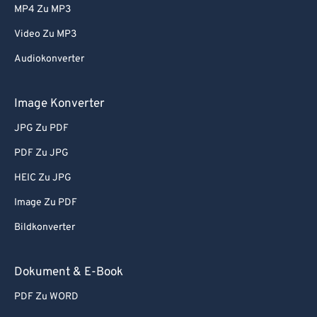
56
56
56
56
56
56
MP4 Zu MP3
57
57
57
57
57
57
Video Zu MP3
58
58
58
58
58
58
Audiokonverter
59
59
59
59
59
59
Image Konverter
60
60
61
61
JPG Zu PDF
62
62
PDF Zu JPG
63
63
HEIC Zu JPG
64
64
Image Zu PDF
65
65
Bildkonverter
66
66
Dokument & E-Book
67
67
68
68
PDF Zu WORD