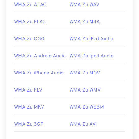
03
03
03
03
03
03
03
03
WMA Zu ALAC
WMA Zu WAV
04
04
04
04
04
04
04
04
05
05
05
05
05
05
05
05
WMA Zu FLAC
WMA Zu M4A
06
06
06
06
06
06
06
06
WMA Zu OGG
WMA Zu iPad Audio
07
07
07
07
07
07
07
07
08
08
08
08
08
08
08
08
WMA Zu Android Audio
WMA Zu Ipod Audio
09
09
09
09
09
09
09
09
WMA Zu iPhone Audio
WMA Zu MOV
10
10
10
10
10
10
10
10
11
11
11
11
11
11
11
11
WMA Zu FLV
WMA Zu WMV
12
12
12
12
12
12
12
12
13
13
13
13
13
13
13
13
WMA Zu MKV
WMA Zu WEBM
14
14
14
14
14
14
14
14
WMA Zu 3GP
WMA Zu AVI
15
15
15
15
15
15
15
15
16
16
16
16
16
16
16
16