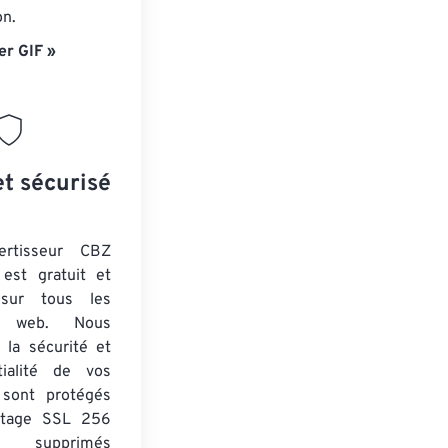
on.
er GIF »
et sécurisé
ertisseur CBZ
est gratuit et
 sur tous les
rs web. Nous
 la sécurité et
tialité de vos
s sont protégés
ptage SSL 256
 supprimés