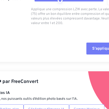
Applique une compression LZW avec perte. La vale
(75) offre un bon équilibre entre compression et qu
valeurs plus élevées compressent davantage. Veuill
valeur entre 1 et 200.
S'appliqu
Réinitialiser tout
Appliquer à parti
️
par
FreeConvert
Enregistrer comm
tos IA
nos puissants outils d’édition photo basés sur l’IA.