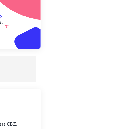
s.
iers CBZ.