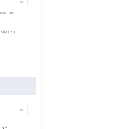
nsionner
onnées du