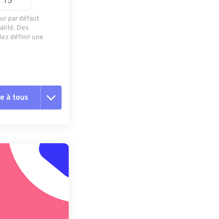
ur par défaut
alité. Des
ez définir une
e à tous
es les options
r du préréglage
e préréglage