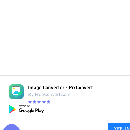
Image Converter - PixConvert
By FreeConvert.com
YES, I