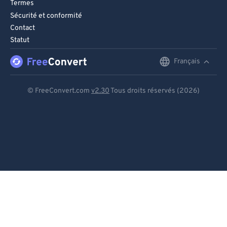
Termes
Sécurité et conformité
Contact
Statut
Français
English
Deutsch
© FreeConvert.com
v2.30
Tous droits réservés (2026)
Español
Français
Português
Italiano
Dutch
日本語