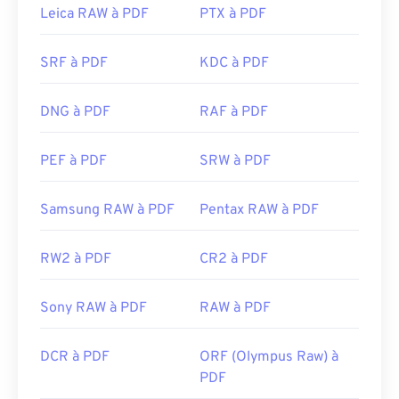
complémentaire ou d'une extension, mais il est
Leica RAW à PDF
PTX à PDF
Sortie initiale :
1993
très pratique d'en avoir un qui s'ouvre
Liens utiles:
automatiquement lorsque vous cliquez sur un lien
SRF à PDF
KDC à PDF
PDF en ligne. Je recommande vivement
https://de.wikipedia.org/wiki/Comic-Book-Format
SumatraPDF
ou
MuPDF
si vous recherchez un outil
DNG à PDF
RAF à PDF
plus complet. Tous deux sont gratuits.
Développé par :
ISO
PEF à PDF
SRW à PDF
Sortie initiale :
15 juin 1993
Liens utiles:
Samsung RAW à PDF
Pentax RAW à PDF
https://en.wikipedia.org/wiki/Portable_Document_Form
RW2 à PDF
CR2 à PDF
https://acrobat.adobe.com/us/en/why-
adobe/about-adobe-pdf.html
Sony RAW à PDF
RAW à PDF
DCR à PDF
ORF (Olympus Raw) à
PDF