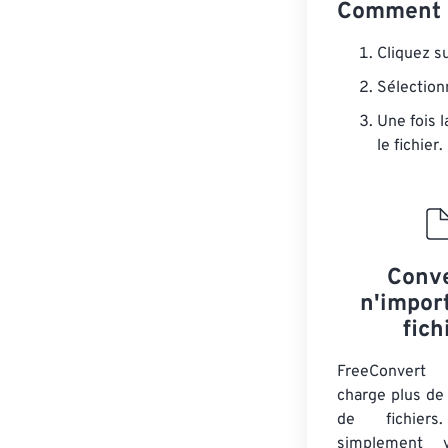
Comment c
Cliquez s
Sélection
Une fois 
le fichier.
Conve
n'impor
fich
FreeConver
charge plus de
de fichiers
simplement v