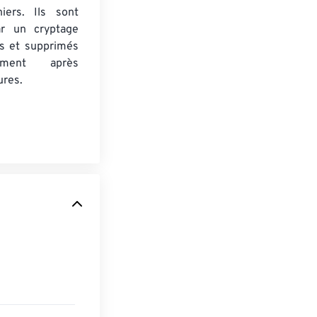
iers. Ils sont
ar un cryptage
s et supprimés
uement après
ures.