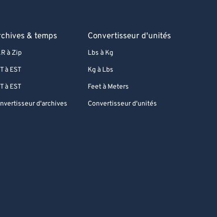
rchives & temps
Convertisseur d'unités
R à Zip
Lbs à Kg
T à EST
Kg à Lbs
T à EST
Feet à Meters
nvertisseur d'archives
Convertisseur d'unités