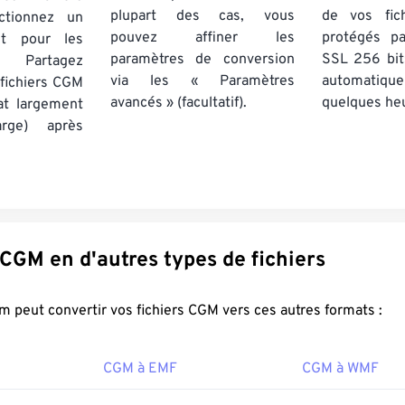
plupart des cas, vous
de vos fich
tionnez un
pouvez affiner les
protégés p
nt pour les
paramètres de conversion
SSL 256 bit
 Partagez
via les « Paramètres
automatiq
 fichiers CGM
avancés » (facultatif).
quelques he
at largement
rge) après
Convertir CGM en d'autres types de fichiers
FreeConvert.com peut convertir vos fichiers CGM vers ces autres formats :
CGM à EMF
CGM à WMF