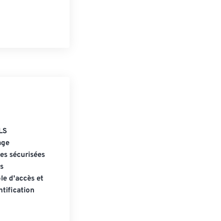
LS
age
s sécurisées
s
le d'accès et
tification