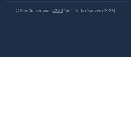
Deutsch
© FreeConvert.com
v2.30
Tous droits réservés (2026)
Español
Français
Português
Italiano
Dutch
日本語
简体中文
繁體中文
한국어
Svenska