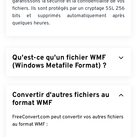
garantissons la sécurité et la confidentialité de vos
fichiers. Ils sont protégés par un cryptage SSL 256
bits et supprimés automatiquement après
quelques heures.
Qu'est-ce qu'un fichier WMF
(Windows Metafile Format) ?
Le format WMF (Windows Metafile Format) est un
type de fichier Microsoft Windows (Windows)
Convertir d'autres fichiers au
permettant de stocker des images vectorielles et
bitmap. Microsoft a conçu le format WMF pour le
format WMF
partage de données graphiques entre applications
Microsoft. Il est le précurseur 16 bits du format
FreeConvert.com peut convertir vos autres fichiers
EMF (Enhanced Windows Metafile) 32 bits.
au format WMF :