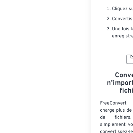
Cliquez s
Convertis
Une fois 
enregistre
Conve
n'impor
fich
FreeConver
charge plus de
de fichiers
simplement vos
convertissez-l