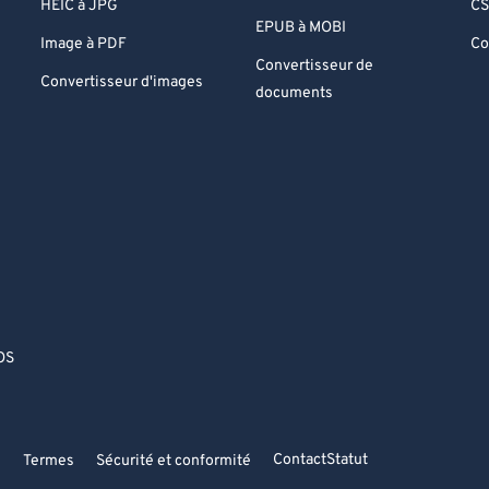
HEIC à JPG
CS
EPUB à MOBI
Image à PDF
Co
Convertisseur de
Convertisseur d'images
documents
OS
Contact
Statut
é
Termes
Sécurité et conformité