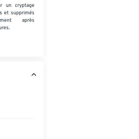
ar un cryptage
s et supprimés
uement après
ures.