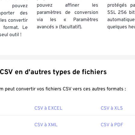
pouvez affiner les
protégés p
s pouvez
paramètres de conversion
SSL 256 bit
porter des
via les « Paramètres
automatiq
 les convertir
avancés » (facultatif).
quelques he
 format. Le
eul outil !
Convertir CSV en d'autres types de fichiers
FreeConvert.com peut convertir vos fichiers CSV vers ces autres formats :
CSV à EXCEL
CSV à XLS
CSV à XML
CSV à PDF