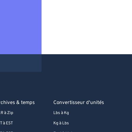
rchives & temps
Convertisseur d'unités
R à Zip
Lbs à Kg
T à EST
Kg à Lbs