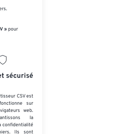
ers.
V »
pour
et sécurisé
tisseur CSV est
fonctionne sur
vigateurs web.
ntissons la
a confidentialité
iers. Ils sont