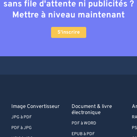
sans file d'attente ni publicités ?
Mettre à niveau maintenant
S'inscrire
Image Convertisseur
Document & livre
A
électronique
JPG à PDF
RA
PDF à WORD
PDF à JPG
PS
EPUB à PDF