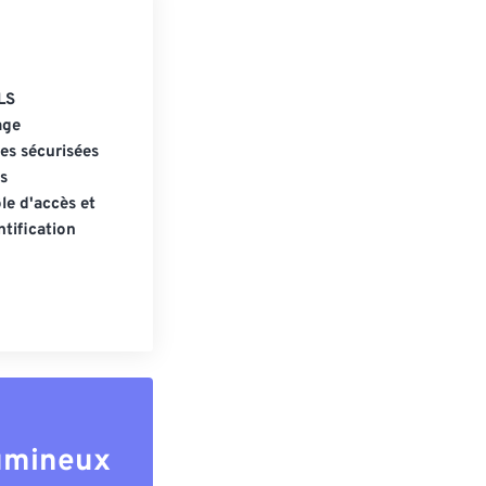
LS
age
s sécurisées
s
le d'accès et
tification
lumineux