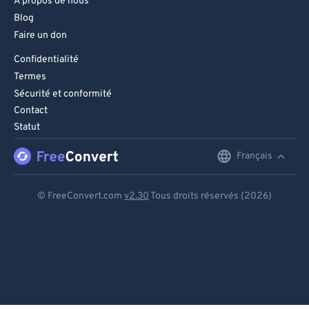
À propos de nous
Blog
Faire un don
Confidentialité
Termes
Sécurité et conformité
Contact
Statut
Français
English
Deutsch
© FreeConvert.com
v2.30
Tous droits réservés (2026)
Español
Français
Português
Italiano