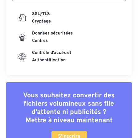
SSL/TLS
Cryptage
Données sécurisées
Centres
Contrôle d'accès et
Authentification
Vous souhaitez convertir des
fichiers volumineux sans file
d'attente ni publicités ?
Mettre à niveau maintenant
S'inscrire