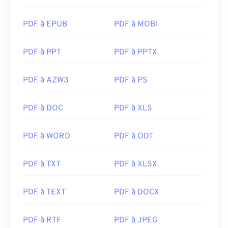
SumatraPDF
ou
MuPDF
si vous recherchez un outil
plus complet. Tous deux sont gratuits.
PDF à EPUB
PDF à MOBI
Développé par :
ISO
Sortie initiale :
15 juin 1993
PDF à PPT
PDF à PPTX
Liens utiles:
PDF à AZW3
PDF à PS
https://en.wikipedia.org/wiki/Portable_Document_Form
https://acrobat.adobe.com/us/en/why-
PDF à DOC
PDF à XLS
adobe/about-adobe-pdf.html
PDF à WORD
PDF à ODT
PDF à TXT
PDF à XLSX
PDF à TEXT
PDF à DOCX
PDF à RTF
PDF à JPEG