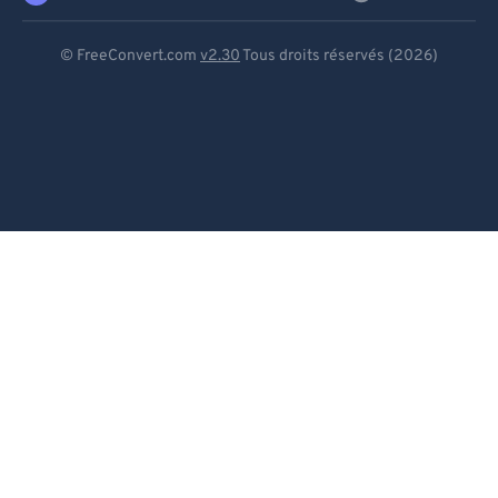
Deutsch
© FreeConvert.com
v2.30
Tous droits réservés (2026)
Español
Français
Português
Italiano
Dutch
日本語
简体中文
繁體中文
한국어
Svenska