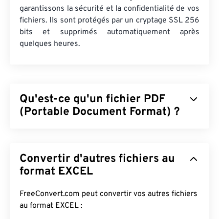
garantissons la sécurité et la confidentialité de vos
fichiers. Ils sont protégés par un cryptage SSL 256
bits et supprimés automatiquement après
quelques heures.
Qu'est-ce qu'un fichier PDF
(Portable Document Format) ?
Le format PDF (Portable Document Format) est un
format de fichier universel qui intègre les
Convertir d'autres fichiers au
caractéristiques des documents texte et des
images graphiques, ce qui en fait l'un des formats
format EXCEL
de fichiers les plus utilisés aujourd'hui. Son succès
réside dans sa capacité à préserver la mise en
FreeConvert.com peut convertir vos autres fichiers
forme originale des documents. Les fichiers PDF
au format EXCEL :
affichent toujours la même apparence sur tous les