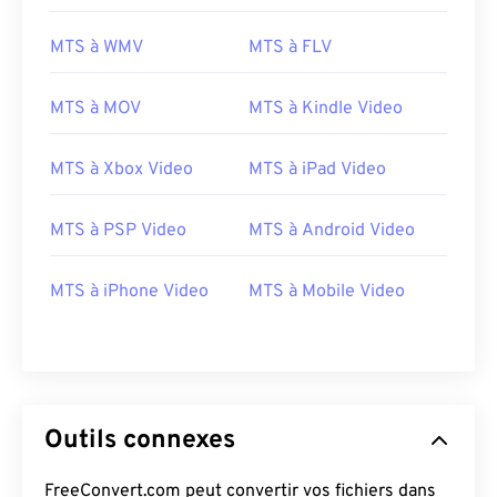
Développé par :
Panasonic
et
Sony
Version initiale :
2006
MTS à WMV
MTS à FLV
Liens utiles:
MTS à MOV
MTS à Kindle Video
https://en.wikipedia.org/wiki/.m2ts
http://www.blu-raydisc.com/fr/languagetest.aspx
MTS à Xbox Video
MTS à iPad Video
MTS à PSP Video
MTS à Android Video
MTS à iPhone Video
MTS à Mobile Video
Outils connexes
FreeConvert.com peut convertir vos fichiers dans