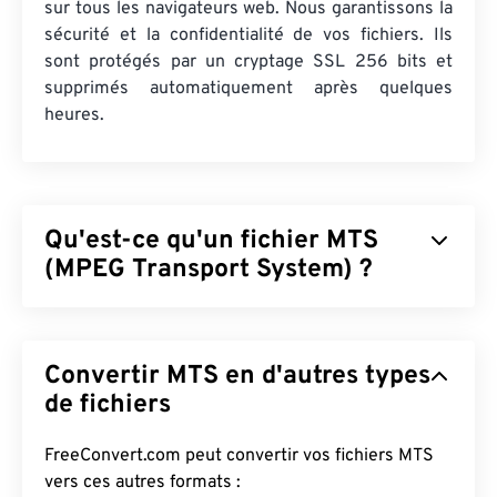
sur tous les navigateurs web. Nous garantissons la
sécurité et la confidentialité de vos fichiers. Ils
sont protégés par un cryptage SSL 256 bits et
supprimés automatiquement après quelques
heures.
Qu'est-ce qu'un fichier MTS
(MPEG Transport System) ?
Le MPEG Transport System (MTS) est le type de
fichier produit par les caméscopes
haute définition
Convertir MTS en d'autres types
(HD)
pour la capture vidéo et audio.
Sony
et
Panasonic
de fichiers
ont développé le MTS, mais
Canon
,
JVC
et d'autres caméscopes créent également des
fichiers MTS. Ce type de fichier est également
FreeConvert.com peut convertir vos fichiers MTS
compatible avec
le Blu-ray
, et le MTS est
vers ces autres formats :