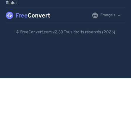
Statut
Français
English
Deutsch
© FreeConvert.com
v2.30
Tous droits réservés (2026)
Español
Français
Português
Italiano
Dutch
日本語
简体中文
繁體中文