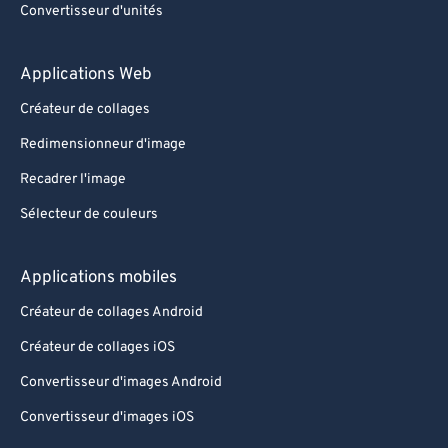
Convertisseur d'unités
89
89
90
90
Applications Web
91
91
Créateur de collages
92
92
Redimensionneur d'image
93
93
Recadrer l'image
94
94
Sélecteur de couleurs
95
95
96
96
Applications mobiles
97
97
Créateur de collages Android
98
98
Créateur de collages iOS
99
99
Convertisseur d'images Android
Convertisseur d'images iOS