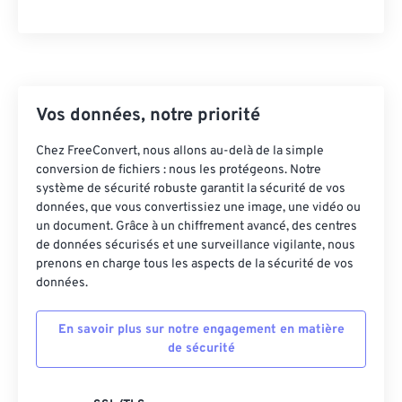
23
23
23
23
23
23
23
23
24
24
24
24
24
24
25
25
25
25
25
25
26
26
26
26
26
26
Vos données, notre priorité
27
27
27
27
27
27
Chez FreeConvert, nous allons au-delà de la simple
conversion de fichiers : nous les protégeons. Notre
28
28
28
28
28
28
système de sécurité robuste garantit la sécurité de vos
29
29
29
29
29
29
données, que vous convertissiez une image, une vidéo ou
un document. Grâce à un chiffrement avancé, des centres
30
30
30
30
30
30
de données sécurisés et une surveillance vigilante, nous
31
31
31
31
31
31
prenons en charge tous les aspects de la sécurité de vos
données.
32
32
32
32
32
32
33
33
33
33
33
33
En savoir plus sur notre engagement en matière
de sécurité
34
34
34
34
34
34
35
35
35
35
35
35