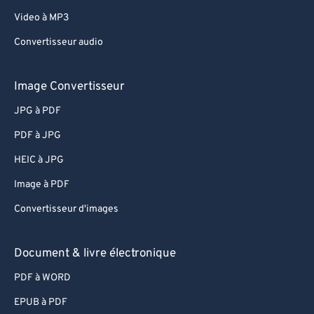
62
62
Video à MP3
63
63
Convertisseur audio
64
64
65
65
Image Convertisseur
66
66
JPG à PDF
67
67
PDF à JPG
68
68
HEIC à JPG
69
69
Image à PDF
70
70
Convertisseur d'images
71
71
72
72
Document & livre électronique
73
73
PDF à WORD
74
74
EPUB à PDF