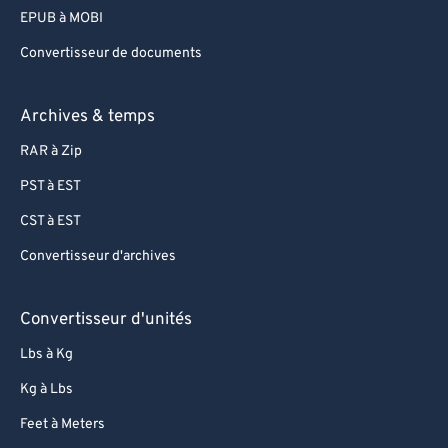
75
75
EPUB à MOBI
76
76
Convertisseur de documents
77
77
78
78
Archives & temps
79
79
RAR à Zip
80
80
PST à EST
81
81
CST à EST
82
82
Convertisseur d'archives
83
83
84
84
Convertisseur d'unités
85
85
Lbs à Kg
86
86
Kg à Lbs
87
87
Feet à Meters
88
88