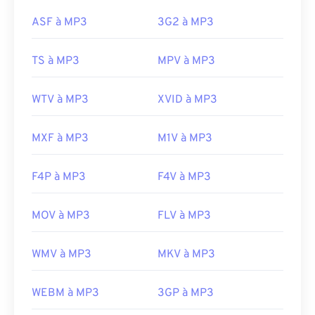
http://www.blu-raydisc.com/fr/languagetest.aspx
rançongiciel)
, un logiciel malveillant qui exigeait
ASF à MP3
3G2 à MP3
une rançon en bitcoins, mais qui est heureusement
désormais désactivé et ne représente plus une
TS à MP3
MPV à MP3
menace.
Développé par :
ISO
/
IEC
,
Moving Pictures
WTV à MP3
XVID à MP3
Experts Group
Sortie initiale :
1993
MXF à MP3
M1V à MP3
Liens utiles:
https://en.wikipedia.org/wiki/MP3
F4P à MP3
F4V à MP3
https://mpeg.chiariglione.org/standards/mpeg-
a/music-player-application-format.html
MOV à MP3
FLV à MP3
WMV à MP3
MKV à MP3
WEBM à MP3
3GP à MP3